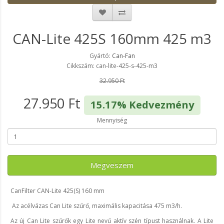
CAN-Lite 425S 160mm 425 m3
Gyártó:
Can-Fan
Cikkszám: can-lite-425-s-425-m3
32.950 Ft
27.950 Ft
15.17% Kedvezmény
Mennyiség
Megveszem
CanFilter CAN-Lite 425(S) 160 mm
Az acélvázas Can Lite szűrő, maximális kapacitása 475 m3/h.
Az új Can Lite szűrők egy Lite nevű aktív szén típust használnak. A Lite