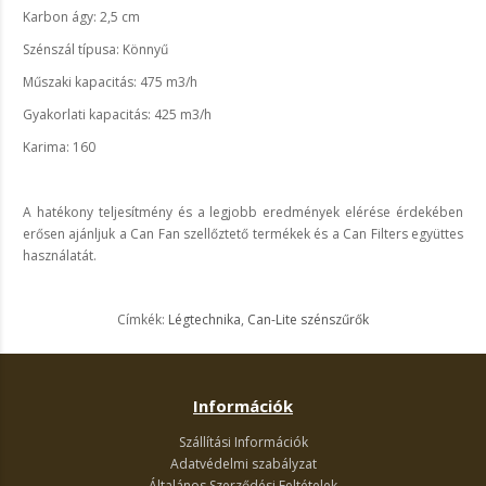
Karbon ágy: 2,5 cm
Szénszál típusa: Könnyű
Műszaki kapacitás: 475 m3/h
Gyakorlati kapacitás: 425 m3/h
Karima: 160
A hatékony teljesítmény és a legjobb eredmények elérése érdekében
erősen ajánljuk a Can Fan szellőztető termékek és a Can Filters együttes
használatát.
Címkék:
Légtechnika
,
Can-Lite szénszűrők
Információk
Szállítási Információk
Adatvédelmi szabályzat
Általános Szerződési Feltételek