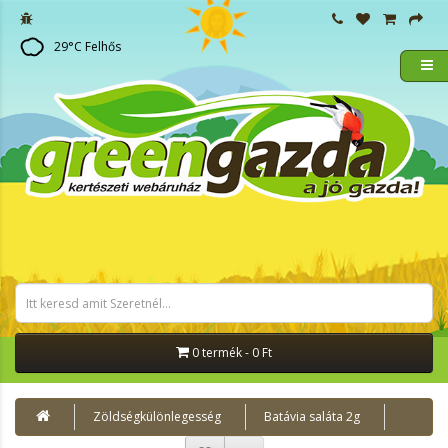
29
°C
Felhős
0 termék - 0 Ft
Zöldségkülönlegesség
Batávia saláta 2g