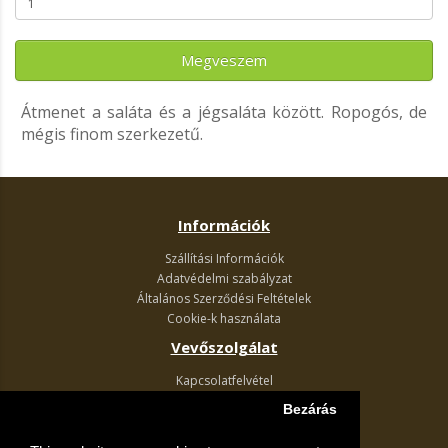
Megveszem
Átmenet a saláta és a jégsaláta között.
Ropogós, de
mégis finom szerkezetű.
Információk
Szállítási Információk
Adatvédelmi szabályzat
Általános Szerződési Feltételek
Cookie-k használata
Vevőszolgálat
Kapcsolatfelvétel
Termék visszaküldés
Bezárás
Egyéb információk