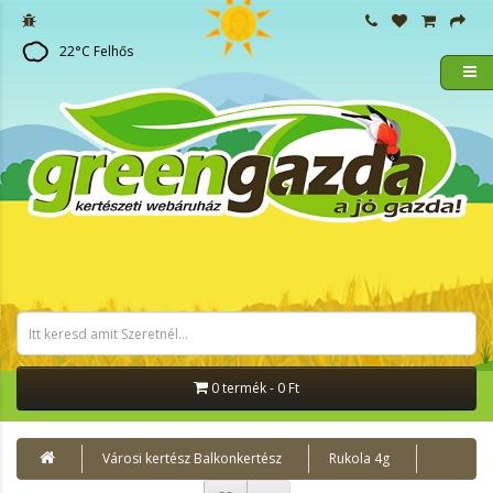
22
°C
Felhős
0 termék - 0 Ft
Városi kertész Balkonkertész
Rukola 4g