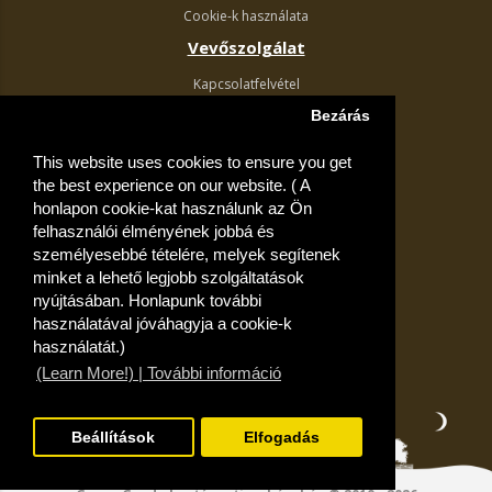
Cookie-k használata
Vevőszolgálat
Kapcsolatfelvétel
Termék visszaküldés
Bezárás
Egyéb információk
This website uses cookies to ensure you get
Akciós ajánlatok
the best experience on our website. ( A
Fiók
honlapon cookie-kat használunk az Ön
felhasználói élményének jobbá és
Kívánságlista
személyesebbé tételére, melyek segítenek
minket a lehető legjobb szolgáltatások
nyújtásában. Honlapunk további
használatával jóváhagyja a cookie-k
használatát.)
(Learn More!) | További információ
Beállítások
Elfogadás