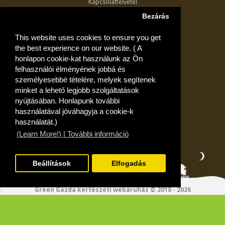
Kapcsolatfelvétel
Termék visszaküldés
Bezárás
Egyéb információk
This website uses cookies to ensure you get
Akciós ajánlatok
the best experience on our website. ( A
Fiók
honlapon cookie-kat használunk az Ön
felhasználói élményének jobbá és
Kívánságlista
személyesebbé tételére, melyek segítenek
minket a lehető legjobb szolgáltatások
nyújtásában. Honlapunk további
használatával jóváhagyja a cookie-k
használatát.)
(Learn More!) | További információ
Beállítások
Elfogadás
Green Gazda kertészeti webáruház © 2010 - 2026