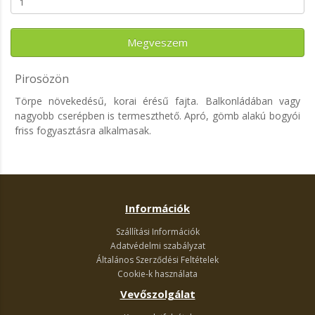
Megveszem
Pirosözön
Törpe növekedésű, korai érésű fajta. Balkonládában vagy
nagyobb cserépben is termeszthető. Apró, gömb alakú bogyói
friss fogyasztásra alkalmasak.
Információk
Szállítási Információk
Adatvédelmi szabályzat
Általános Szerződési Feltételek
Cookie-k használata
Vevőszolgálat