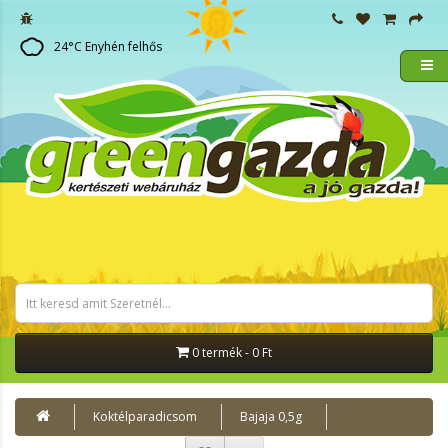
24
°C
Enyhén felhős
0 termék - 0 Ft
Koktélparadicsom
Bajaja 0,5g