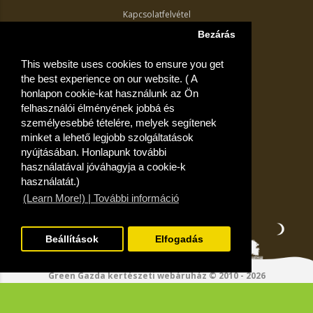
Kapcsolatfelvétel
Termék visszaküldés
Bezárás
Egyéb információk
This website uses cookies to ensure you get
Akciós ajánlatok
the best experience on our website. ( A
Fiók
honlapon cookie-kat használunk az Ön
felhasználói élményének jobbá és
Kívánságlista
személyesebbé tételére, melyek segítenek
minket a lehető legjobb szolgáltatások
nyújtásában. Honlapunk további
használatával jóváhagyja a cookie-k
használatát.)
(Learn More!) | További információ
Beállítások
Elfogadás
Green Gazda kertészeti webáruház © 2010 - 2026