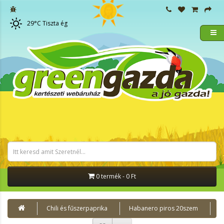
29
°C
Tiszta ég
0 termék - 0 Ft
Chili és fűszerpaprika
Habanero piros 20szem