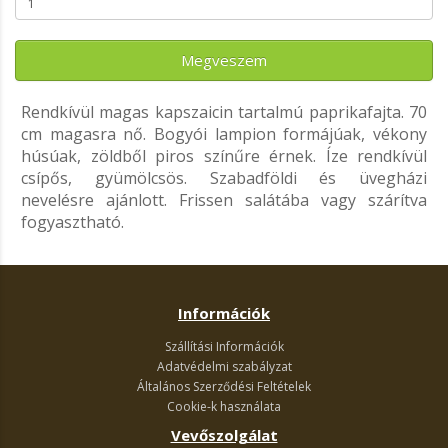
Megveszem
Rendkívül magas kapszaicin tartalmú paprikafajta. 70
cm magasra nő. Bogyói lampion formájúak, vékony
húsúak, zöldből piros színűre érnek. Íze rendkívül
csípős, gyümölcsös. Szabadföldi és üvegházi
nevelésre ajánlott. Frissen salátába vagy szárítva
fogyasztható.
Információk
Szállítási Információk
Adatvédelmi szabályzat
Általános Szerződési Feltételek
Cookie-k használata
Vevőszolgálat