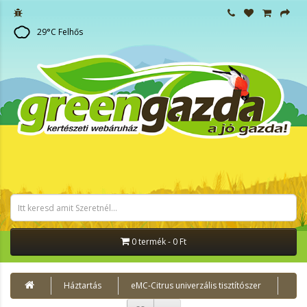
29
°C
Felhős
0 termék - 0 Ft
Háztartás
eMC-Citrus univerzális tisztítószer