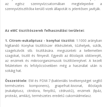
az egész szennyvízcsatornában megtelepedve a
szennyvíztisztítóba kerülő vizek állapotát is jelentősen javítják.
Az eMC tisztítószerek felhasználási területei:
1. Citrom-eukaliptusz - konyhai tisztító:
1:1000 arányban
hígítandó Konyhai tisztítószer étkészletek, tűzhelyek, sütők,
szagelszívók stb. tisztítására. megszünteti a kellemetlen
szagokat, tisztít és fényesít. Egyesíti az illóolajok oldóerejét,
az enzimek és mikroorganizmusok tisztítóerejével. A kezelt
felületeken és lefolyócsövekben még a használat után is
sokáig hat.
Összetétele:
EM és PDM-7 (bakteriális tevékenységet segítő
természetes komponens), grapefruit-kivonat, illóolajok
(eukaliptusz, citridora, fenyőtű, cédrustű), enzimek (lipáz,
proteáz, amiláz), természetes eredetű cukornádmelasz.