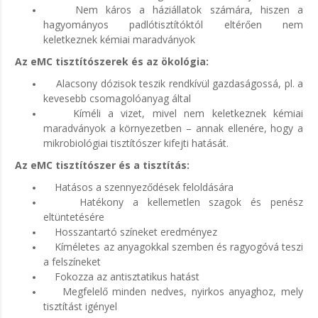
Nem káros a háziállatok számára, hiszen a
hagyományos padlótisztítóktól eltérően nem
keletkeznek kémiai maradványok
Az eMC tisztítószerek és az ökológia:
Alacsony dózisok teszik rendkívül gazdaságossá, pl. a
kevesebb csomagolóanyag által
Kíméli a vizet, mivel nem keletkeznek kémiai
maradványok a környezetben – annak ellenére, hogy a
mikrobiológiai tisztítószer kifejti hatását.
Az eMC tisztítószer és a tisztítás:
Hatásos a szennyeződések feloldására
Hatékony a kellemetlen szagok és penész
eltüntetésére
Hosszantartó színeket eredményez
Kíméletes az anyagokkal szemben és ragyogóvá teszi
a felszíneket
Fokozza az antisztatikus hatást
Megfelelő minden nedves, nyirkos anyaghoz, mely
tisztítást igényel