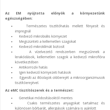
Az EM nyújtotta előnyök a környezetünk
egészségében:
Természetes tisztítóhatás mellett fényesít és
impregnál
Kedvező mikrobiális környezet
Megszünteti a kellemetlen szagokat
Kedvező mikroklímát biztosít
A vízelvezető rendszerben megszűnnek a
lerakódások, kellemetlen szagok a kedvező mikroflóra
következtében
Antikorrozív hatás
Igen kedvező környezeti hatások
Egyesíti az illóolajok oldóerejét a mikroorganizmusok
tisztítóerejével.
Az eMC tisztítószerek és a természet:
Genetikai módosításoktól mentes
Csakis természetes anyagokat tartalmaz és
különösen bőrbarát, allergiások számára is ajánlott