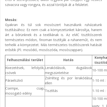
szivacsra vagy rongyra, és azzal töröljük át a felületet.
Mosás:
Gyakran és túl sok mosószert használunk ruházatunk
tisztításához. Ez nem csak a környezetünket károsítja, hanem
árt a bőrünknek és a textíliának is. Az eMC tisztítószerek
természetes módon, finoman tisztítják a ruhaneműt, és nem
terhelik a környezetet. Más természetes tisztítószerek hatását
erősítik (Pl.: mosódió, mosószóda, mosószappan).
Konyha
Felhasználási terület
Hatás
tisztító
Kivezetések, lefolyók,
Lerakódások, dugulások
10-100 ml 
csövek
megszüntetése
Zsírréteg és por lerakódása
Páraelszívó
1-10 ml : 
ellen
Csempe, csap,
Tisztítás
1-10 ml : 
mosogató edény
10-100 ml 
vagy 1 