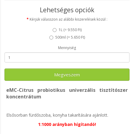
Lehetséges opciók
Kérjük válasszon az alábbi kiszerelések közül :
1L (
= 9.550 Ft
)
500ml (
= 5.650 Ft
)
Mennyiség
Megveszem
eMC-Citrus probiotikus univerzális tisztítószer
koncentrátum
Elsősorban fürdőszoba, konyha takarítására ajánlott.
1:1000 arányban hígítandó!