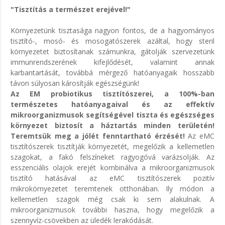
"Tisztítás a természet erejével!"
Környezetünk tisztasága nagyon fontos, de a hagyományos
tisztító-, mosó- és mosogatószerek azáltal, hogy steril
környezetet biztosítanak számunkra, gátolják szervezetünk
immunrendszerének kifejlődését, valamint annak
karbantartását, továbbá mérgező hatóanyagaik hosszabb
távon súlyosan károsítják egészségünk!
Az EM probiotikus tisztítószerei, a 100%-ban
természetes hatóanyagaival és az effektív
mikroorganizmusok segítségével tiszta és egészséges
környezet biztosít a háztartás minden területén!
Teremtsük meg a jólét fenntartható érzését!
Az eMC
tisztítószerek tisztítják környezetét, megelőzik a kellemetlen
szagokat, a fakó felszíneket ragyogóvá varázsolják. Az
esszenciális olajok erejét kombinálva a mikroorganizmusok
tisztító hatásával az eMC tisztítószerek pozitív
mikrokörnyezetet teremtenek otthonában. Ily módon a
kellemetlen szagok még csak ki sem alakulnak. A
mikroorganizmusok további haszna, hogy megelőzik a
szennyvíz-csövekben az üledék lerakódását.