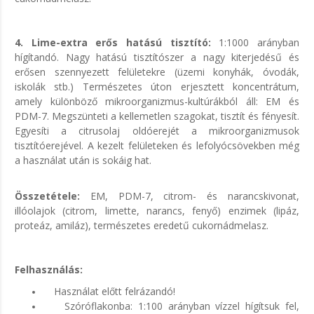
4. Lime-extra erős hatású tisztító:
1:1000 arányban
hígítandó. Nagy hatású tisztítószer a nagy kiterjedésű és
erősen szennyezett felületekre (üzemi konyhák, óvodák,
iskolák stb.) Természetes úton erjesztett koncentrátum,
amely különböző mikroorganizmus-kultúrákból áll: EM és
PDM-7. Megszünteti a kellemetlen szagokat, tisztít és fényesít.
Egyesíti a citrusolaj oldóerejét a mikroorganizmusok
tisztítóerejével. A kezelt felületeken és lefolyócsövekben még
a használat után is sokáig hat.
Összetétele:
EM, PDM-7, citrom- és narancskivonat,
illóolajok (citrom, limette, narancs, fenyő) enzimek (lipáz,
proteáz, amiláz), természetes eredetű cukornádmelasz.
Felhasználás:
Használat előtt felrázandó!
Szóróflakonba: 1:100 arányban vízzel hígítsuk fel,