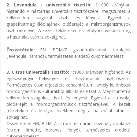
2. Levendula - univerzális tisztító:
1:1000 arányban
hígítandó A háztartás univerzális tisztítószere, megszünteti a
kellemetlen szagokat, tisztít és fényesít. Egyesíti a
grapefruitmag illóolajának oldóerejét a mikroorganizmusok
tisztítóerejével. A kezelt felületeken és lefolyócsövekben még
a használat után is sokáig hat.
Összetétele:
EM, PDM-7, grapefruitkivonat, illóolajok
(levendula, narancs), természetes eredetű cukornádmelasz.
3. Citrus univerzális tisztító:
1:1000 arányban hígítandó. Az
egészségügyi helységek és háztartások tisztítószere.
Természetes úton erjesztett koncentrátum, amely különböző
mikroorganizmus-kultúrákból áll: EM és PDM-7. Megszünteti a
kellemetlen szagokat, tisztít és fényesít. Egyesíti a citrusolaj
oldóerejét a mikroorganizmusok tisztítóerejével. A kezelt
felületeken és lefolyócsövekben még a használat után is
sokáig hat.
Összetétele: EM, PDM-7, citrom- és narancskivonat, illóolajok
(citrom, limette, narancs, fenyő), természetes eredetű
cukornádmelasz.