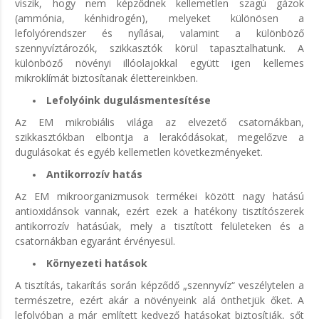
viszik, hogy nem képződnek kellemetlen szagú gázok
(ammónia, kénhidrogén), melyeket különösen a
lefolyórendszer és nyílásai, valamint a különböző
szennyvíztározók, szikkasztók körül tapasztalhatunk. A
különböző növényi illóolajokkal együtt igen kellemes
mikroklímát biztosítanak élettereinkben.
Lefolyóink dugulásmentesítése
Az EM mikrobiális világa az elvezető csatornákban,
szikkasztókban elbontja a lerakódásokat, megelőzve a
dugulásokat és egyéb kellemetlen következményeket.
Antikorrozív hatás
Az EM mikroorganizmusok termékei között nagy hatású
antioxidánsok vannak, ezért ezek a hatékony tisztítószerek
antikorrozív hatásúak, mely a tisztított felületeken és a
csatornákban egyaránt érvényesül.
Környezeti hatások
A tisztítás, takarítás során képződő „szennyvíz“ veszélytelen a
természetre, ezért akár a növényeink alá önthetjük őket. A
lefolyóban a már említett kedvező hatásokat biztosítják, sőt