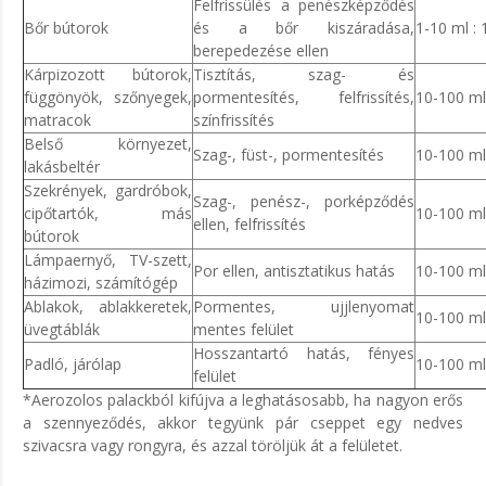
Felfrissülés a penészképződés
Bőr bútorok
és a bőr kiszáradása,
1-10 ml : 1
berepedezése ellen
Kárpizozott bútorok,
Tisztítás, szag- és
függönyök, szőnyegek,
pormentesítés, felfrissítés,
10-100 ml 
matracok
színfrissítés
Belső környezet,
Szag-, füst-, pormentesítés
10-100 ml 
lakásbeltér
Szekrények, gardróbok,
Szag-, penész-, porképződés
cipőtartók, más
10-100 ml 
ellen, felfrissítés
bútorok
Lámpaernyő, TV-szett,
Por ellen, antisztatikus hatás
10-100 ml 
házimozi, számítógép
Ablakok, ablakkeretek,
Pormentes, ujjlenyomat
10-100 ml 
üvegtáblák
mentes felület
Hosszantartó hatás, fényes
Padló, járólap
10-100 ml
felület
*Aerozolos palackból kifújva a leghatásosabb, ha nagyon erős
a szennyeződés, akkor tegyünk pár cseppet egy nedves
szivacsra vagy rongyra, és azzal töröljük át a felületet.