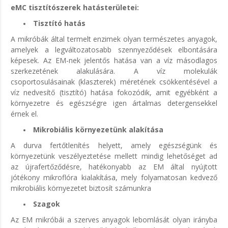
eMC tisztítószerek hatásterületei:
Tisztító hatás
A mikróbák által termelt enzimek olyan természetes anyagok,
amelyek a legváltozatosabb szennyeződések elbontására
képesek. Az EM-nek jelentős hatása van a víz másodlagos
szerkezetének alakulására. A víz molekulák
csoportosulásainak (klaszterek) méretének csökkentésével a
víz nedvesítő (tisztító) hatása fokozódik, amit egyébként a
környezetre és egészségre igen ártalmas detergensekkel
érnek el.
Mikrobiális környezetünk alakítása
A durva fertőtlenítés helyett, amely egészségünk és
környezetünk veszélyeztetése mellett mindig lehetőséget ad
az újrafertőződésre, hatékonyabb az EM által nyújtott
jótékony mikroflóra kialakítása, mely folyamatosan kedvező
mikrobiális környezetet biztosít számunkra
Szagok
Az EM mikróbái a szerves anyagok lebomlását olyan irányba