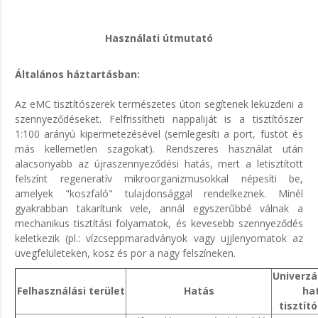
Használati útmutató
Általános háztartásban:
Az eMC tisztítószerek természetes úton segítenek leküzdeni a
szennyeződéseket. Felfrissítheti nappaliját is a tisztítószer
1:100 arányú kipermetezésével (semlegesíti a port, füstöt és
más kellemetlen szagokat). Rendszeres használat után
alacsonyabb az újraszennyeződési hatás, mert a letisztított
felszínt regeneratív mikroorganizmusokkal népesíti be,
amelyek "koszfaló" tulajdonsággal rendelkeznek. Minél
gyakrabban takarítunk vele, annál egyszerűbbé válnak a
mechanikus tisztítási folyamatok, és kevesebb szennyeződés
keletkezik (pl.: vízcseppmaradványok vagy ujjlenyomatok az
üvegfelületeken, kosz és por a nagy felszíneken.
Univerzál
Felhasználási terület
Hatás
ha
tisztító