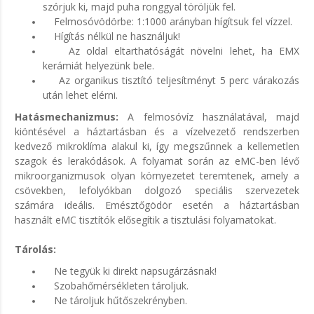
szórjuk ki, majd puha ronggyal töröljük fel.
Felmosóvödörbe: 1:1000 arányban hígítsuk fel vízzel.
Hígítás nélkül ne használjuk!
Az oldal eltarthatóságát növelni lehet, ha EMX
kerámiát helyezünk bele.
Az organikus tisztító teljesítményt 5 perc várakozás
után lehet elérni.
Hatásmechanizmus:
A felmosóvíz használatával, majd
kiöntésével a háztartásban és a vízelvezető rendszerben
kedvező mikroklíma alakul ki, így megszűnnek a kellemetlen
szagok és lerakódások. A folyamat során az eMC-ben lévő
mikroorganizmusok olyan környezetet teremtenek, amely a
csövekben, lefolyókban dolgozó speciális szervezetek
számára ideális. Emésztőgödör esetén a háztartásban
használt eMC tisztítók elősegítik a tisztulási folyamatokat.
Tárolás:
Ne tegyük ki direkt napsugárzásnak!
Szobahőmérsékleten tároljuk.
Ne tároljuk hűtőszekrényben.