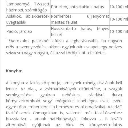
Lámpaernyő, TV-szett,
Por ellen, antisztatikus hatás
10-100 ml 
házimozi, számítógép
Ablakok, ablakkeretek,
Pormentes, ujjlenyomat
10-100 ml 
üvegtáblák
mentes felület
Hosszantartó hatás, fényes
Padló, járólap
10-100 ml
felület
*Aerozolos palackból kifújva a leghatásosabb, ha nagyon
erős a szennyeződés, akkor tegyünk pár cseppet egy nedves
szivacsra vagy rongyra, és azzal töröljük át a felületet.
Konyha:
A konyha a lakás központja, amelynek mindig tisztának kell
lennie. Az olaj-, a zsírmaradványok eltüntetése, a szagok
semlegesítése gyakran nehézkes, ráadásul durva
környezetromboló vegyi mérgekkel lehetséges csak, ezért
egyre több ember keresi a természetes alternatívákat. Az eMC
tisztítószerek önmagukban is, valamint más tisztítószerhez
hozzáadva - annak hatékonyságát fokozva - is kiváló
alternatívát nyújtanak az öko- és környezettudatos