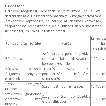
Fürdőszoba:
Hatásos megoldást képeznek a fürdőszoba és a WC
tisztántartására. Hosszantartó használatuk megakadályozza a
lerakódások képződését, és gátolja az ártalmas kórokozók
szaporodását. Az esszenciális olajok biztosítják a természetes
frissességet, és növelik a tisztító hatást.
Univerzál
Felhasználási terület
Hatás
ha
tisztító
Felfrissülés a penészképződés
Bőr bútorok
és a bőr kiszáradása,
1-10 ml : 1
berepedezése ellen
Kárpizozott bútorok,
Tisztítás, szag- és
függönyök, szőnyegek,
pormentesítés, felfrissítés,
10-100 ml 
matracok
színfrissítés
Belső környezet,
Szag-, füst-, pormentesítés
10-100 ml 
lakásbeltér
Szekrények, gardróbok,
Szag-, penész-, porképződés
cipőtartók, más
10-100 ml 
ellen, felfrissítés
bútorok