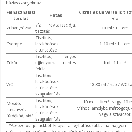
háziasszonyoknak.
Felhasználási
Citrus és univerzális tisz
Hatás
terület
víz
Víz revitalizációja,
Zuhanyrózsa
10 ml : 1 liter*
tisztítás
Tisztítás,
Csempe
lerakódások
1-10 ml : 1 liter*
eltüntetése
Tisztítás, fényes
Tükör
ujjlenyomat mentes
1ml : 1 liter*
felület
Tisztítás,
lerakódások
WC
20-30 ml / nap / WC ta
eltüntetése,
szagtalanítás
Tisztítás,
10 ml : 1 liter* vagy 10 ml
Mosdó,
lerakódésok
vízhez, amelybe mártogatjuk
zuhanyzó,
eltüntetése,
vagy a szivacsot
fürdőkád, bidé
szagtalanítás
*Aerozolos palackból kifújva a leghatásosabb, ha nagyon
erős a szennyeződés, akkor tegyünk pár cseppet egy nedves