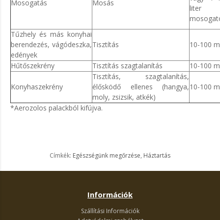
Mosogatás
Mosás
liter
mosogat
Tűzhely és más konyhai
berendezés, vágódeszka,
Tisztítás
10-100 ml 
edények
Hűtőszekrény
Tisztítás szagtalanítás
10-100 ml 
Tisztítás, szagtalanítás,
Konyhaszekrény
élősködő ellenes (hangya,
10-100 ml 
moly, zsizsik, atkék)
*Aerozolos palackból kifújva.
Címkék:
Egészségünk megőrzése
,
Háztartás
Információk
Szállítási Információk