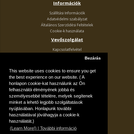
Információk
Szállítási Információk
Adatvédelmi szabályzat
Általános Szerződési Feltételek
Cookie-k használata
Vevőszolgálat
Kapcsolatfelvétel
Termék visszaküldés
Bezárás
Egyéb információk
This website uses cookies to ensure you get
Akciós ajánlatok
the best experience on our website. ( A
Fiók
honlapon cookie-kat használunk az Ön
felhasználói élményének jobbá és
Kívánságlista
személyesebbé tételére, melyek segítenek
minket a lehető legjobb szolgáltatások
nyújtásában. Honlapunk további
használatával jóváhagyja a cookie-k
használatát.)
(Learn More!) | További információ