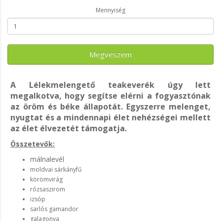
Mennyiség
Megveszem
A Lélekmelengető teakeverék úgy lett
megalkotva, hogy segítse elérni a fogyasztónak
az öröm és béke állapotát. Egyszerre melenget,
nyugtat és a mindennapi élet nehézségei mellett
az élet élvezetét támogatja.
Összetevők:
málnalevél
moldvai sárkányfű
körömvirág
rózsaszirom
izsóp
sarlós gamandor
galagonya