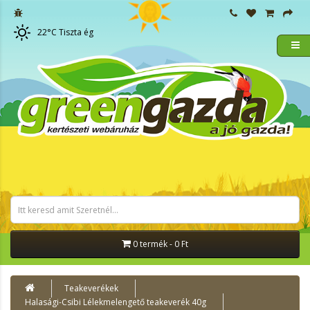
22
°C
Tiszta ég
0 termék - 0 Ft
Teakeverékek
Halasági-Csibi Lélekmelengető teakeverék 40g