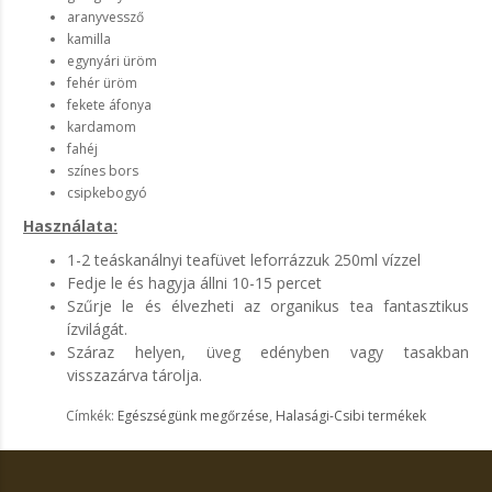
aranyvessző
kamilla
egynyári üröm
fehér üröm
fekete áfonya
kardamom
fahéj
színes bors
csipkebogyó
Használata:
1-2 teáskanálnyi teafüvet leforrázzuk 250ml vízzel
Fedje le és hagyja állni 10-15 percet
Szűrje le és élvezheti az organikus tea fantasztikus
ízvilágát.
Száraz helyen, üveg edényben vagy tasakban
visszazárva tárolja.
Címkék:
Egészségünk megőrzése
,
Halasági-Csibi termékek