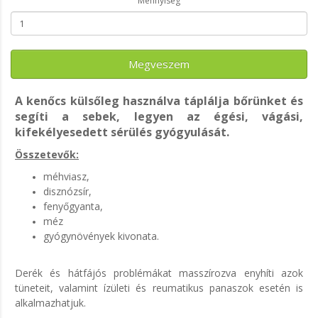
Mennyiség
Megveszem
A kenőcs külsőleg használva táplálja bőrünket és
segíti a sebek, legyen az égési, vágási,
kifekélyesedett sérülés gyógyulását.
Összetevők:
méhviasz,
disznózsír,
fenyőgyanta,
méz
gyógynövények kivonata.
Derék és hátfájós problémákat masszírozva enyhíti azok
tüneteit, valamint ízületi és reumatikus panaszok esetén is
alkalmazhatjuk.