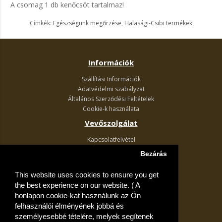
A csomag 1 db kenőcsöt tartalmaz!
Címkék:
Egészségünk megőrzése
,
Halasági-Csibi termékek
Információk
Szállítási Információk
Adatvédelmi szabályzat
Általános Szerződési Feltételek
Cookie-k használata
Vevőszolgálat
Kapcsolatfelvétel
Termék visszaküldés
Bezárás
Egyéb információk
This website uses cookies to ensure you get
Akciós ajánlatok
the best experience on our website. ( A
Fiók
honlapon cookie-kat használunk az Ön
felhasználói élményének jobbá és
Kívánságlista
személyesebbé tételére, melyek segítenek