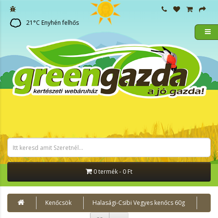
21
°C
Enyhén felhős
0 termék - 0 Ft
Kenőcsök
Halasági-Csibi Vegyes kenőcs 60g