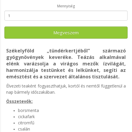
Mennyiség
Megveszem
Székelyföld „tündérkertjéből” származó
gyógynövények keveréke. Teázás alkalmával
elénk varázsolja a virágos mezők ízvilágát,
harmonizálja testünket és lelkünket, segíti az
emésztést és a szervezet általános tisztulását.
Élvezeti teaként fogyaszthatjuk, kortól és nemtől függetlenül a
nap bármely időszakában.
Összetevők:
borsmenta
cickafark
citromfű
csalán