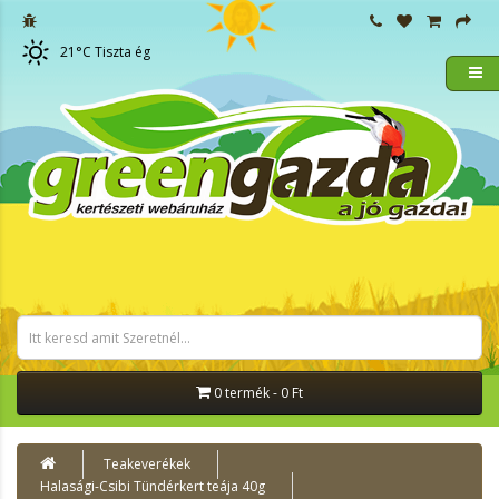
21
°C
Tiszta ég
0 termék - 0 Ft
Teakeverékek
Halasági-Csibi Tündérkert teája 40g