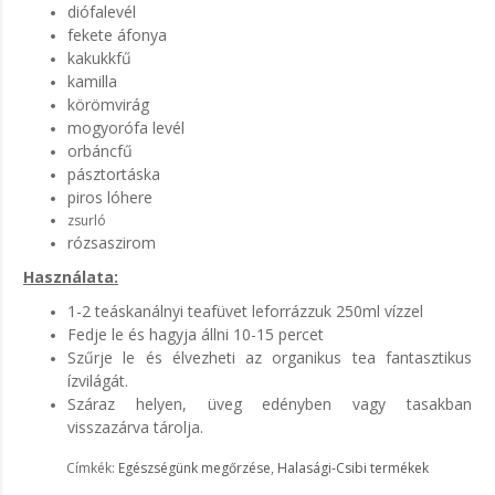
diófalevél
fekete áfonya
kakukkfű
kamilla
körömvirág
mogyorófa levél
orbáncfű
pásztortáska
piros lóhere
zsurló
rózsaszirom
Használata:
1-2 teáskanálnyi teafüvet leforrázzuk 250ml vízzel
Fedje le és hagyja állni 10-15 percet
Szűrje le és élvezheti az organikus tea fantasztikus
ízvilágát.
Száraz helyen, üveg edényben vagy tasakban
visszazárva tárolja.
Címkék:
Egészségünk megőrzése
,
Halasági-Csibi termékek