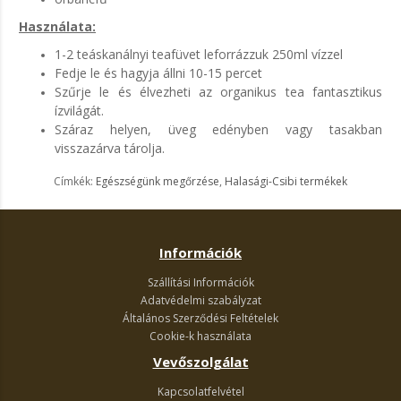
Használata:
1-2 teáskanálnyi teafüvet leforrázzuk 250ml vízzel
Fedje le és hagyja állni 10-15 percet
Szűrje le és élvezheti az organikus tea fantasztikus
ízvilágát.
Száraz helyen, üveg edényben vagy tasakban
visszazárva tárolja.
Címkék:
Egészségünk megőrzése
,
Halasági-Csibi termékek
Információk
Szállítási Információk
Adatvédelmi szabályzat
Általános Szerződési Feltételek
Cookie-k használata
Vevőszolgálat
Kapcsolatfelvétel