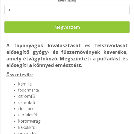
Mennyiség
Megveszem
A tápanyagok kiválasztását és felszívódását
elősegítő gyógy- és fűszernövények keveréke,
amely étvágyfokozó. Megszünteti a puffadást és
elősegíti a könnyed emésztést.
Összetevők:
kamilla
fodormenta
citromfű
szurokfű
cickafark
diófalevél
körömvirág
kakukkfű
orbáncfű