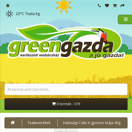
22
°C
Tiszta ég
0 termék - 0 Ft
Teakeverékek
Halasági-Csibi A gyomor teája 40g