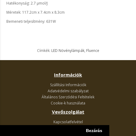
Hatékonyság: 2.7 µmol/J
Méretek: 117.2cm x 7.4cm x 8.3cm
Bemeneti teljesítmény: 631W
Címkék:
LED Növénylámpák
,
Fluence
Információk
Szállítási Információk
Adatvédelmi szabályzat
Általános Szerződési Feltételek
Cookie-k használata
Vevőszolgálat
Kapcsolatfelvétel
Termék visszaküldés
Bezárás