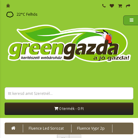
22
°C
Felhős
0 termék - 0 Ft
Fluence Led Sorozat
Fluence Vypr 2p