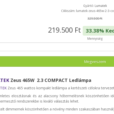
Gyártó:
Lumatek
Cikkszám: lumatek-zeus-465w-2-3-c
329.500 Ft
219.500 Ft
33.38% Ke
Mennyiség
Megveszem
TEK
Zeus 465W 2.3 COMPACT Ledlámpa
TEK
Zeus 465 wattos kompakt ledlámpa a kertészeti célokra tervezett 
nletes elosztásnak és az alacsony hőtermelésnek köszönhetően ide
termesztő rendszerekbe is kiváló választás lehet.
kelt dimmernek köszönhetően a növény minden szakaszában használg