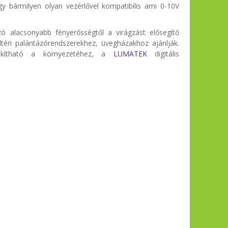
vagy bármilyen olyan vezérlővel kompatibilis ami 0-10V
lzó alacsonyabb fényerősségtől a virágzást elősegítő
téri palántázórendszerekhez, üvegházakhoz ajánlják.
lakítható a környezetéhez, a
LUMATEK
digitális