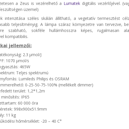
etesen a Zeus is vezérelhető a
Lumatek
digitális vezérlőjével. (
feszültségen üzemel)
k intenzitása széles skálán állítható, a vegetatív termesztést cé
sabb teljesítményig. A lámpa száraz környezetre van tervezve, bel
yre szabható, sokféle hullámhosszra képes, rugalmasan a
vel kompatibilis.
kai jellemzői:
atékonyság: 2.3 µmol/J
PF: 1070 µmol/s
ogyasztás: 465W
pektrum: Teljes spektrumú
ényforrás: Lumileds Philips és OSRAM
immerelhető: 0-25-50-75-100% (mellékelt dimmer)
fedett terület: 1,2*1,2m
 minősítés: IP65
ettartam: 60 000 óra
éretek: 998x900x51.9mm
ly: 11 kg
űködési hőmérséklet: -20 – 40 C°