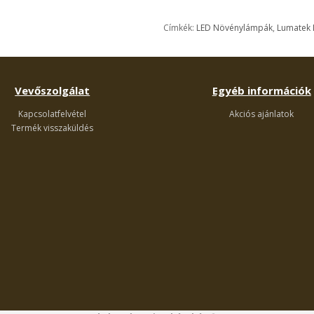
Címkék:
LED Növénylámpák
,
Lumatek 
Vevőszolgálat
Egyéb információk
Kapcsolatfelvétel
Akciós ajánlatok
Termék visszaküldés