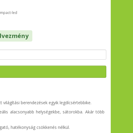
ompact-led
dvezmény
világítási berendezések egyik legdícsértebbike.
ális alacsonyabb helységekbe, sátorokba. Akár több
ató, hatékonyság csökkenés nélkül.