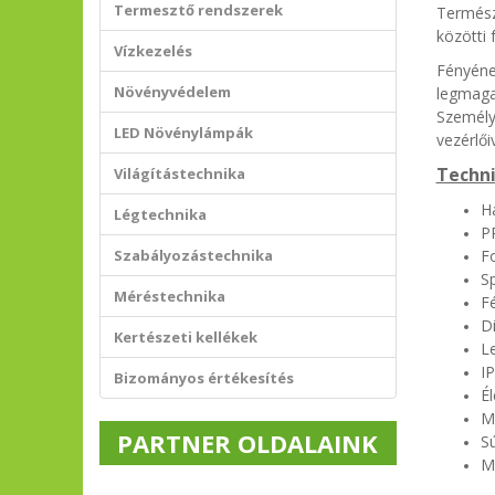
Termesztő rendszerek
Termész
közötti 
Vízkezelés
Fényéne
Növényvédelem
legmaga
Személ
LED Növénylámpák
vezérlői
Techni
Világítástechnika
H
Légtechnika
P
Szabályozástechnika
F
S
Méréstechnika
F
D
Kertészeti kellékek
Le
IP
Bizományos értékesítés
Él
M
PARTNER OLDALAINK
Sú
M