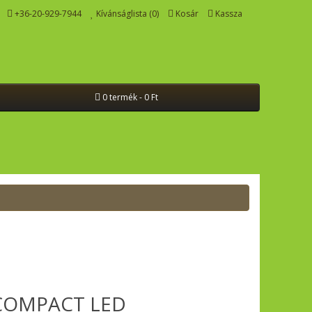
+36-20-929-7944
Kívánságlista (0)
Kosár
Kassza
0 termék - 0 Ft
 COMPACT LED