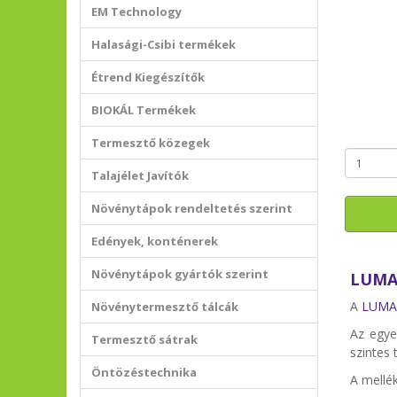
EM Technology
Halasági-Csibi termékek
Étrend Kiegészítők
BIOKÁL Termékek
Termesztő közegek
Talajélet Javítók
Növénytápok rendeltetés szerint
Edények, konténerek
Növénytápok gyártók szerint
LUMA
A
LUMA
Növénytermesztő tálcák
Az egye
Termesztő sátrak
szintes 
Öntözéstechnika
A mellé