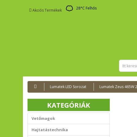
28
°C
Felhős
Akciós Termékek
Lumatek LED Sorozat
Lumatek Zeus 465W 
KATEGÓRIÁK
Vetőmagok
Hajtatástechnika