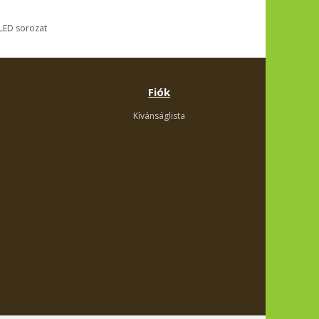
LED sorozat
Fiók
Kívánságlista