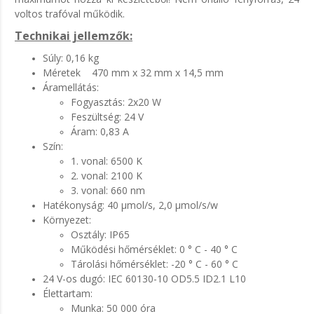
voltos trafóval működik.
Technikai jellemzők:
Súly: 0,16 kg
Méretek 470 mm x 32 mm x 14,5 mm
Áramellátás:
Fogyasztás: 2x20 W
Feszültség: 24 V
Áram: 0,83 A
Szín:
1. vonal: 6500 K
2. vonal: 2100 K
3. vonal: 660 nm
Hatékonyság: 40 μmol/s, 2,0 μmol/s/w
Környezet:
Osztály: IP65
Működési hőmérséklet: 0 ° C - 40 ° C
Tárolási hőmérséklet: -20 ° C - 60 ° C
24 V-os dugó: IEC 60130-10 OD5.5 ID2.1 L10
Élettartam:
Munka: 50 000 óra