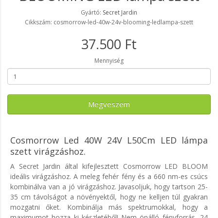
Gyártó:
Secret Jardin
Cikkszám: cosmorrow-led-40w-24v-blooming-ledlampa-szett
37.500 Ft
Mennyiség
Megveszem
Cosmorrow Led 40W 24V L50Cm LED lámpa
szett virágzáshoz.
A Secret Jardin által kifejlesztett Cosmorrow LED BLOOM
ideális virágzáshoz. A meleg fehér fény és a 660 nm-es csúcs
kombinálva van a jó virágzáshoz. Javasoljuk, hogy tartson 25-
35 cm távolságot a növényektől, hogy ne kelljen túl gyakran
mozgatni őket. Kombinálja más spektrumokkal, hogy a
maximumot hozza ki készletéből! Nem önálló fényforrás, 24