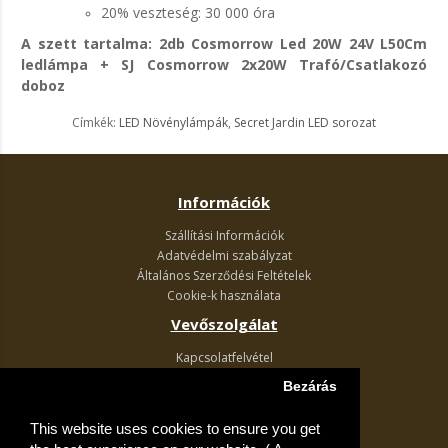
20% veszteség: 30 000 óra
A szett tartalma: 2db Cosmorrow Led 20W 24V L50Cm
ledlámpa + SJ Cosmorrow 2x20W Trafó/Csatlakozó
doboz
Címkék:
LED Növénylámpák
,
Secret Jardin LED sorozat
Információk
Szállítási Információk
Adatvédelmi szabályzat
Általános Szerződési Feltételek
Cookie-k használata
Vevőszolgálat
Kapcsolatfelvétel
Termék visszaküldés
Bezárás
Egyéb információk
This website uses cookies to ensure you get
Akciós ajánlatok