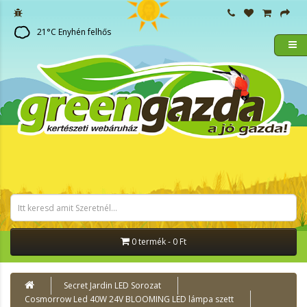
21
°C
Enyhén felhős
0 termék - 0 Ft
Secret Jardin LED Sorozat
Cosmorrow Led 40W 24V BLOOMING LED lámpa szett