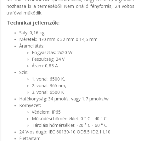
hozhassa ki a terméséből! Nem önálló fényforrás, 24 voltos
trafóval működik.
Technikai jellemzők:
Súly: 0,16 kg
Méretek: 470 mm x 32 mm x 14,5 mm
Áramellátás:
Fogyasztás: 2x20 W
Feszültség: 24 V
Áram: 0,83 A
Szín:
1. vonal: 6500 K,
2. vonal: 365 nm,
3. vonal: 6500 K
Hatékonyság: 34 μmol/s, vagy 1,7 μmol/s/w
Környezet:
Védelem: IP65
Működési hőmérséklet: 0 ° C - 40 ° C
Tárolási hőmérséklet: -20 ° C - 60 ° C
24 V-os dugó: IEC 60130-10 OD5.5 ID2.1 L10
Élettartam: