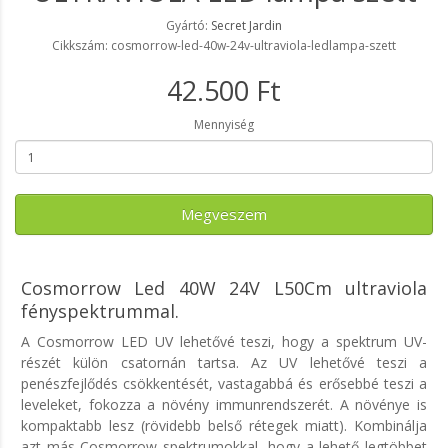
Gyártó:
Secret Jardin
Cikkszám: cosmorrow-led-40w-24v-ultraviola-ledlampa-szett
42.500 Ft
Mennyiség
Megveszem
Cosmorrow Led 40W 24V L50Cm ultraviola
fényspektrummal.
A Cosmorrow LED UV lehetővé teszi, hogy a spektrum UV-
részét külön csatornán tartsa. Az UV lehetővé teszi a
penészfejlődés csökkentését, vastagabbá és erősebbé teszi a
leveleket, fokozza a növény immunrendszerét. A növénye is
kompaktabb lesz (rövidebb belső rétegek miatt). Kombinálja
azt más Cosmorrow spektrumokkal, hogy a lehető legtöbbet