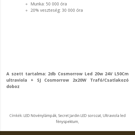
Munka: 50 000 óra
20% veszteség: 30 000 óra
A szett tartalma: 2db Cosmorrow Led 20w 24V L50Cm
ultraviola + SJ Cosmorrow 2x20W Trafó/Csatlakozó
doboz
Címkék:
LED Növénylámpák
,
Secret Jardin LED sorozat
,
Ultraviola led
fényspektum
,