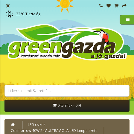
22
°C
Tiszta ég
0 termék - 0 Ft
LED csíkok
Cosmorrow 40W 24V ULTRAVIOLA LED lámpa szett