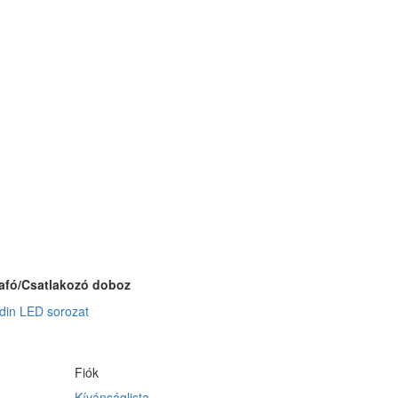
afó/Csatlakozó doboz
rdin LED sorozat
Fiók
Kívánságlista