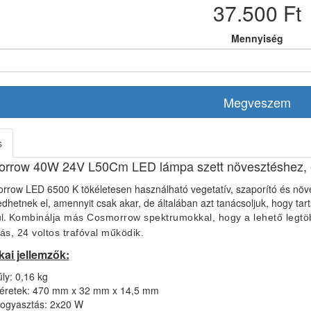
37.500 Ft
Mennyiség
Megveszem
s
rrow 40W 24V L50Cm LED lámpa szett növesztéshez, 
rrow LED 6500 K tökéletesen használható vegetatív, szaporító és nö
dhetnek el, amennyit csak akar, de általában azt tanácsoljuk, hogy tar
i.
Kombinálja más Cosmorrow spektrumokkal, hogy a lehető legtö
ás, 24 voltos trafóval működik.
kai jellemzők:
ly: 0,16 kg
éretek: 470 mm x 32 mm x 14,5 mm
ogyasztás: 2x20 W