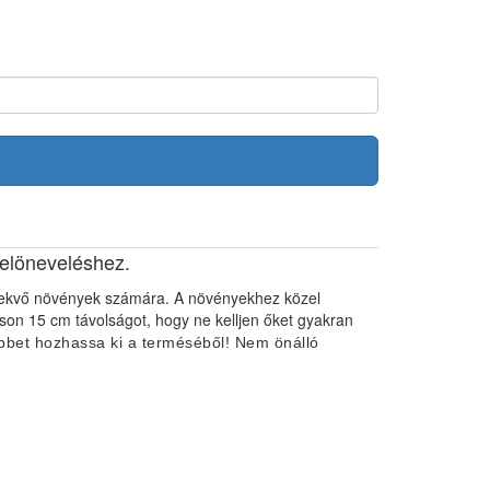
elöneveléshez.
vekvő növények számára. A növényekhez közel
tson 15 cm távolságot, hogy ne kelljen őket gyakran
bbet hozhassa ki a terméséből! Nem önálló