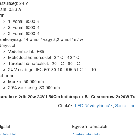
szültség: 24 V
ram: 0,83 A
ín:
1. vonal: 6500 K
2. vonal: 6500 K
3. vonal: 6500 K
tékonyság: 44 μmol / vagy 2,2 μmol / s / w
örnyezet:
Védelmi szint: IP65
Működési hőmérséklet: 0 ° C - 40 ° C
Tárolási hőmérséklet: -20 ° C - 60 ° C
24 V-os dugó: IEC 60130-10 OD5.5 ID2.1 L10
ettartam
Munka: 50 000 óra
20% veszteség: 30 000 óra
 tartalma: 2db 20w 24V L50Cm ledlámpa + SJ Cosmorrow 2x20W Tr
Címkék:
LED Növénylámpák
,
Secret Ja
lgálat
Egyéb információk
tfelvétel
Akciós ajánlatok