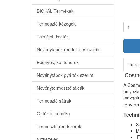
BIOKÁL Termékek
Termesztő közegek
Talajélet Javítók
Növénytápok rendeltetés szerint
Edények, konténerek
Leírá
Cosmo
Növénytápok gyártók szerint
A Cosmo
Növénytermesztő tálcák
helyezke
mozgatn
Termesztő sátrak
fényforr
Öntözéstechnika
Techni
Sú
Termesztő rendszerek
M
F
Vízkezelés