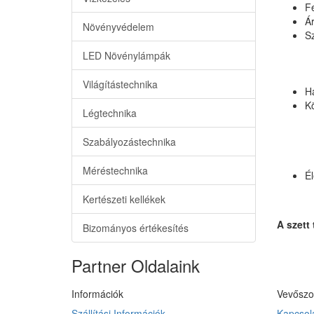
Fe
Á
Növényvédelem
Sz
LED Növénylámpák
Világítástechnika
Ha
K
Légtechnika
Szabályozástechnika
Méréstechnika
Él
Kertészeti kellékek
A szett
Bizományos értékesítés
Partner Oldalaink
Információk
Vevőszo
Szállítási Információk
Kapcsola