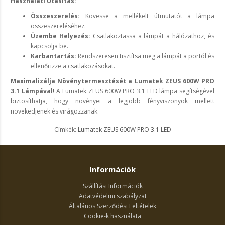
Használati Utasítás:
Összeszerelés:
Kövesse a mellékelt útmutatót a lámpa
összeszereléséhez.
Üzembe Helyezés:
Csatlakoztassa a lámpát a hálózathoz, és
kapcsolja be.
Karbantartás:
Rendszeresen tisztítsa meg a lámpát a portól és
ellenőrizze a csatlakozásokat.
Maximalizálja Növénytermesztését a Lumatek ZEUS 600W PRO
3.1 Lámpával!
A Lumatek ZEUS 600W PRO 3.1 LED lámpa segítségével
biztosíthatja, hogy növényei a legjobb fényviszonyok mellett
növekedjenek és virágozzanak.
Címkék:
Lumatek ZEUS 600W PRO 3.1 LED
Információk
Szállítási Információk
Adatvédelmi szabályzat
Általános Szerződési Feltételek
Cookie-k használata