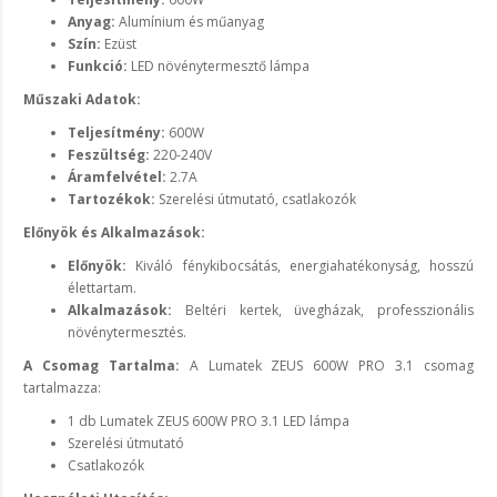
Anyag:
Alumínium és műanyag
Szín:
Ezüst
Funkció:
LED növénytermesztő lámpa
Műszaki Adatok:
Teljesítmény:
600W
Feszültség:
220-240V
Áramfelvétel:
2.7A
Tartozékok:
Szerelési útmutató, csatlakozók
Előnyök és Alkalmazások:
Előnyök:
Kiváló fénykibocsátás, energiahatékonyság, hosszú
élettartam.
Alkalmazások:
Beltéri kertek, üvegházak, professzionális
növénytermesztés.
A Csomag Tartalma:
A Lumatek ZEUS 600W PRO 3.1 csomag
tartalmazza:
1 db Lumatek ZEUS 600W PRO 3.1 LED lámpa
Szerelési útmutató
Csatlakozók