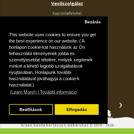
Vevőszolgálat
Kapcsolatfelvétel
Termék visszaküldés
Bezárás
Egyéb információk
This website uses cookies to ensure you get
Akciós ajánlatok
the best experience on our website. ( A
Fiók
honlapon cookie-kat használunk az Ön
felhasználói élményének jobbá és
Kívánságlista
személyesebbé tételére, melyek segítenek
minket a lehető legjobb szolgáltatások
nyújtásában. Honlapunk további
használatával jóváhagyja a cookie-k
használatát.)
(Learn More!) | További információ
Beállítások
Elfogadás
Green Gazda kertészeti webáruház © 2010 - 2026