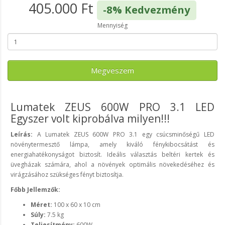
405.000 Ft
-8% Kedvezmény
Mennyiség
Megveszem
Lumatek ZEUS 600W PRO 3.1 LED
Egyszer volt kiprobálva milyen!!!
Leírás:
A Lumatek ZEUS 600W PRO 3.1 egy csúcsminőségű LED
növénytermesztő lámpa, amely kiváló fénykibocsátást és
energiahatékonyságot biztosít. Ideális választás beltéri kertek és
üvegházak számára, ahol a növények optimális növekedéséhez és
virágzásához szükséges fényt biztosítja.
Főbb Jellemzők:
Méret:
100 x 60 x 10 cm
Súly:
7.5 kg
Teljesítmény:
600W