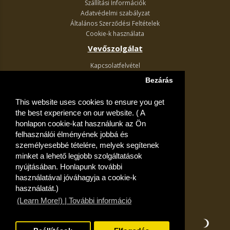
Szállítási Információk
Adatvédelmi szabályzat
Általános Szerződési Feltételek
Cookie-k használata
Vevőszolgálat
Kapcsolatfelvétel
Termék visszaküldés
Bezárás
Egyéb információk
This website uses cookies to ensure you get
Akciós ajánlatok
the best experience on our website. ( A
Fiók
honlapon cookie-kat használunk az Ön
felhasználói élményének jobbá és
Kívánságlista
személyesebbé tételére, melyek segítenek
minket a lehető legjobb szolgáltatások
nyújtásában. Honlapunk további
használatával jóváhagyja a cookie-k
használatát.)
(Learn More!) | További információ