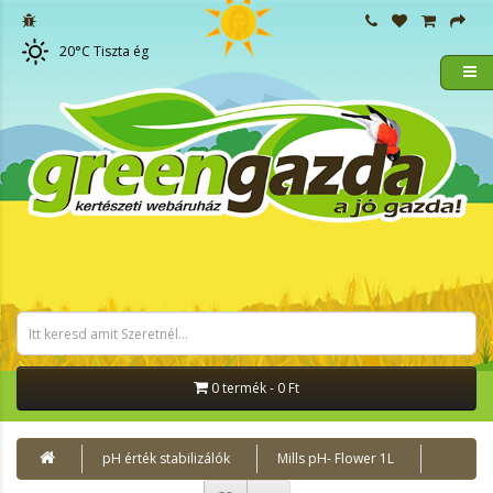
20
°C
Tiszta ég
0 termék - 0 Ft
pH érték stabilizálók
Mills pH- Flower 1L