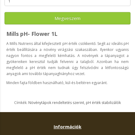
Megveszem
Mills pH- Flower 1L
A Mills Nutriens által kifejlesztett pH érték csökkentő. Segít az ideális pH
érték beállítására a növény virágzási szakaszában. Ilyenkor ugyanis
nagyon fontos a megfelelő kémhatás. A növények a tápanyagot a
gyökereiken keresztül tudják felvenni a talajból. Azonban ha nem
megfelelő a pH érték nem tudnak úgy felszívódni a létfontosságú
anyagok ami további tápanyaghiányhoz vezet.
Minden fajta földben használható, kül-és beltéren egyaránt.
Címkék:
Növénytápok rendeltetés szerint
,
pH érték stabilizálók
Információk