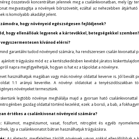
méreg összetevői koncentráltan jelennek meg a csalánkivonatban, mely így te
vonat megvastagítja a növények bőrszövetét, ezáltal az nehezebben átjárhat
ek is komolyabb akadályt jelent.
számodra, hogy növényeid egészségesen fejlődjenek?
éd, hogy ellenállóak legyenek a kártevőkkel, betegségekkel szemben
 vegyszermentesen kívánod elérni?
 mind garantálni tudod növényeid számára, ha rendszeresen csalán kivonattal 
 ajánlott trágyázási mód ez a kertészkedésben kevésbé járatos kiskerttulajd
apról napra megfigyelhetjük, hogyan is hat ez a tápoldat a növényre.
evet használhatjuk magában vagy más növényi oldattal keverve is. Jól bevált 
t oldat 1:1 arányú keveréke. A növényi oldatokat a tenyészidőszakban tö
igényes növényeket termesztünk.
skertünk legtöbb növénye meghálálja majd a gyorsan ható csalánkivonatta
 nitrogénben gazdag oldattal történő kezelést, ezek: a borsó, a bab, a fokhag
lyan értékes a csalánkivonat növényeid számára?
:
Káliumot, magnéziumot, vasat, foszfort, nitrogént és egyéb nyomelemek
nek, így a csalánkivonatot bátran használhatjuk trágyázásra.
és:
Az életerős, megfelelően táplált növények ugyan sokkal ellenállóbbak 