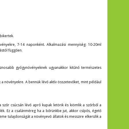
bikertek.
övényekre, 7-14 naponként. Alkalmazási mennyiség: 10-20ml
ástól függően.​
sznosabb gyógynövényeknek ugyanakkor kitűnő természetes
 a növényekre. A bennük lévő aktív összetevőket, mint például
 a szőr csúcsán lévő apró kupak letörik és kiömlik a szőrből a
ék. Ez a csalánméreg ha a bőrünkbe jut, akkor csípős, égető
 eme tulajdonságát a növényevő állatok és messzire elkerülik a