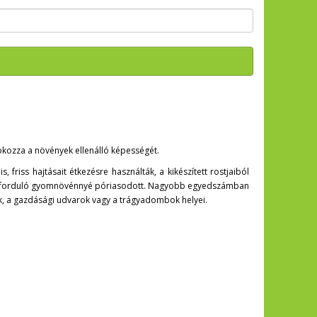
kozza a növények ellenálló képességét.
 friss hajtásait étkezésre használták, a kikészített rostjaiból
 előforduló gyomnövénnyé póriasodott. Nagyobb egyedszámban
rűk, a gazdásági udvarok vagy a trágyadombok helyei.