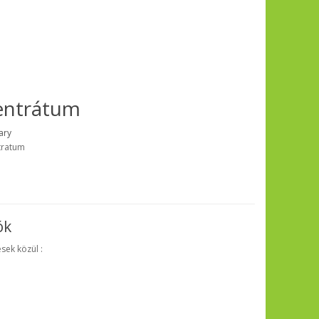
entrátum
ary
tratum
ók
sek közül :