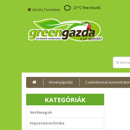
21
°C
few clouds
Akciós Termékek
Növényápolás
Csalánkivonat koncentrátu
KATEGÓRIÁK
Vetőmagok
Hajtatástechnika