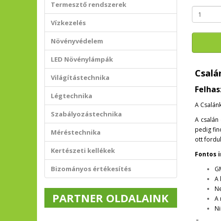
Termesztő rendszerek
Vízkezelés
Növényvédelem
LED Növénylámpák
Csalá
Világítástechnika
Felhas
Légtechnika
A Csalán
Szabályozástechnika
A csalán 
pedig fi
Méréstechnika
ott fordu
Kertészeti kellékek
Fontos 
Bizományos értékesítés
G
A 
Ne
PARTNER OLDALAINK
A 
Ni