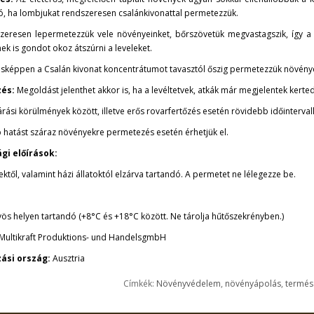
ó, ha lombjukat rendszeresen csalánkivonattal permetezzük.
zeresen lepermetezzük vele növényeinket, bőrszövetük megvastagszik, így
ek is gondot okoz átszúrni a leveleket.
sképpen a Csalán kivonat koncentrátumot tavasztól őszig permetezzük növénye
és:
Megoldást jelenthet akkor is, ha a levéltetvek, atkák már megjelentek kerte
árási körülmények között, illetve erős rovarfertőzés esetén rövidebb időinterval
 hatást száraz növényekre permetezés esetén érhetjük el.
gi előírások:
től, valamint házi állatoktól elzárva tartandó. A permetet ne lélegezze be.
vös helyen tartandó (+8°C és +18°C között. Ne tárolja hűtőszekrényben.)
Multikraft Produktions- und HandelsgmbH
ási ország:
Ausztria
Címkék:
Növényvédelem
,
növényápolás
,
termés