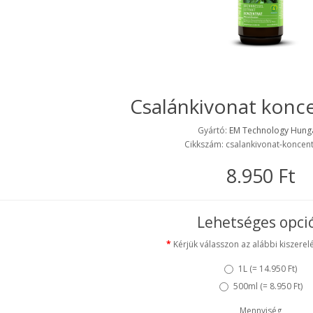
Csalánkivonat konc
Gyártó:
EM Technology Hung
Cikkszám: csalankivonat-koncen
8.950 Ft
Lehetséges opci
Kérjük válasszon az alábbi kiszerelé
1L (
= 14.950 Ft
)
500ml (
= 8.950 Ft
)
Mennyiség