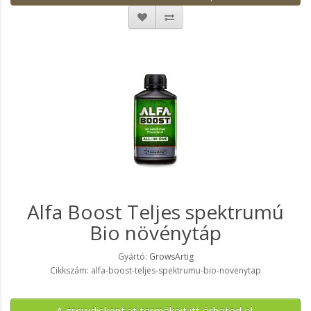
Alfa Boost Teljes spektrumú
Bio növénytáp
Gyártó:
GrowsArtig
Cikkszám: alfa-boost-teljes-spektrumu-bio-novenytap
A growdiskont.at termékeit itt érheted el.