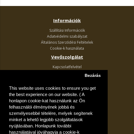
Információk
Szállítási Információk
Adatvédelmi szabályzat
Általános Szerződési Feltételek
Cookie-k használata
Vevőszolgálat
Kapcsolatfelvétel
Termék visszaküldés
Bezárás
Egyéb információk
This website uses cookies to ensure you get
Akciós ajánlatok
the best experience on our website. ( A
Fiók
honlapon cookie-kat használunk az Ön
felhasználói élményének jobbá és
Kívánságlista
személyesebbé tételére, melyek segítenek
minket a lehető legjobb szolgáltatások
nyújtásában. Honlapunk további
használatával jóváhagyja a cookie-k