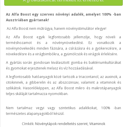
Az Alfa Boost egy szerves növényi adalék, amelyet 100% -ban
Ausztriában gyártanak!
Az Alfa Boost nem műtrágya, hanem növénystimulátor elegye!
Az Alfa Boost egyik legfontosabb jellemzője, hogy növeli a
terméshozamot és a növénynövekedést. Ez vonatkozik a
növénynövekedés minden fázisára, a csírázásra és a gyökerezésre, a
növekedésre és a virágbimbókra, a gyümölcsök és virágok érlelésére.
A gyártás során gondosan kiválasztott gomba és baktériumkultúrákat
és gyomokat erjesztenek melasz és víz hozzáadásával.
A legfontosabb hatóanyagok közé tartozik a triacontanol, az auxinok, a
citokininek, a gibberelin és az abszcizinsav, valamint a vitaminok és
szilikátok. Hasonlóképpen, az Alfa Boost mikro és makrotápanyagok
teljes skáláját tartalmazza nyomokban.
Nem tartalmaz vegyi vagy szintetikus adalékokat, 100% -ban
természetes alapanyagokból készül.
Címkék:
Növénytápok rendeltetés szerint
,
Vitaminok