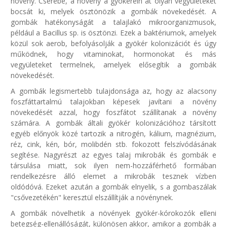
növény. Cserébe, a növény a gyökerein át olyan vegyületeket
bocsát ki, melyek ösztönözik a gombák növekedését. A
gombák hatékonyságát a talajlakó mikroorganizmusok,
például a Bacillus sp. is ösztönzi. Ezek a baktériumok, amelyek
közül sok aerob, befolyásolják a gyökér kolonizációt és úgy
működnek, hogy vitaminokat, hormonokat és más
vegyületeket termelnek, amelyek elősegítik a gombák
növekedését.
A gombák legismertebb tulajdonsága az, hogy az alacsony
foszfáttartalmú talajokban képesek javítani a növény
növekedését azzal, hogy foszfátot szállítanak a növény
számára. A gombák általi gyökér kolonizációhoz társított
egyéb előnyök közé tartozik a nitrogén, kálium, magnézium,
réz, cink, kén, bór, molibdén stb. fokozott felszívódásának
segítése. Nagyrészt az egyes talaj mikrobák és gombák e
társulása miatt, sok ilyen nem-hozzáférhető formában
rendelkezésre álló elemet a mikrobák tesznek vízben
oldódóvá. Ezeket azután a gombák elnyelik, s a gombaszálak
"csővezetékén" keresztül elszállítják a növénynek.
A gombák növelhetik a növények gyökér-kórokozók elleni
betegség-ellenállóságát, különösen akkor, amikor a gombák a