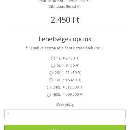
Gyártó:
BIOKÁL International Kft.
Cikkszám: Biokal-01
2.450 Ft
Lehetséges opciók
Kérjük válasszon az alábbi kiszerelések közül :
1L (
= 2.450 Ft
)
5L (
= 9.450 Ft
)
20L (
= 27.450 Ft
)
10L (
= 16.450 Ft
)
240L (
= 312.500 Ft
)
480L (
= 599.500 Ft
)
Mennyiség