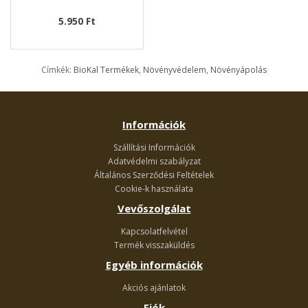
5.950 Ft
Címkék:
BioKal Termékek
,
Növényvédelem
,
Növényápolás
Információk
Szállítási Információk
Adatvédelmi szabályzat
Általános Szerződési Feltételek
Cookie-k használata
Vevőszolgálat
Kapcsolatfelvétel
Termék visszaküldés
Egyéb információk
Akciós ajánlatok
Fiók