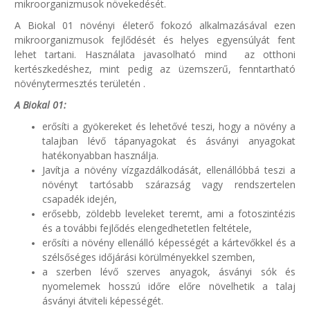
mikroorganizmusok növekedését.
A Biokal 01 növényi életerő fokozó alkalmazásával ezen
mikroorganizmusok fejlődését és helyes egyensúlyát fent
lehet tartani. Használata javasolható mind az otthoni
kertészkedéshez, mint pedig az üzemszerű, fenntartható
növénytermesztés területén .
A Biokal 01:
erősíti a gyökereket és lehetővé teszi, hogy a növény a
talajban lévő tápanyagokat és ásványi anyagokat
hatékonyabban használja.
Javítja a növény vízgazdálkodását, ellenállóbbá teszi a
növényt tartósabb szárazság vagy rendszertelen
csapadék idején,
erősebb, zöldebb leveleket teremt, ami a fotoszintézis
és a további fejlődés elengedhetetlen feltétele,
erősíti a növény ellenálló képességét a kártevőkkel és a
szélsőséges időjárási körülményekkel szemben,
a szerben lévő szerves anyagok, ásványi sók és
nyomelemek hosszú időre előre növelhetik a talaj
ásványi átviteli képességét.