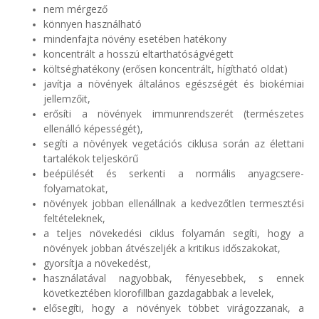
nem mérgező
könnyen használható
mindenfajta növény esetében hatékony
koncentrált a hosszú eltarthatóságvégett
költséghatékony (erősen koncentrált, hígítható oldat)
javítja a növények általános egészségét és biokémiai
jellemzőit,
erősíti a növények immunrendszerét (természetes
ellenálló képességét),
segíti a növények vegetációs ciklusa során az élettani
tartalékok teljeskörű
beépülését és serkenti a normális anyagcsere-
folyamatokat,
növények jobban ellenállnak a kedvezőtlen termesztési
feltételeknek,
a teljes növekedési ciklus folyamán segíti, hogy a
növények jobban átvészeljék a kritikus időszakokat,
gyorsítja a növekedést,
használatával nagyobbak, fényesebbek, s ennek
következtében klorofillban gazdagabbak a levelek,
elősegíti, hogy a növények többet virágozzanak, a