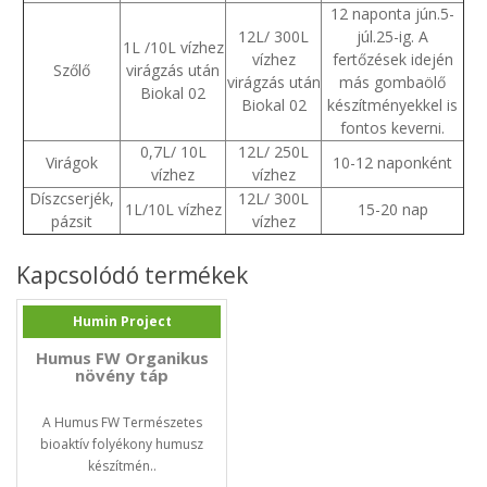
12 naponta jún.5-
12L/ 300L
júl.25-ig. A
1L /10L vízhez
vízhez
fertőzések idején
Szőlő
virágzás után
virágzás után
más gombaölő
Biokal 02
Biokal 02
készítményekkel is
fontos keverni.
0,7L/ 10L
12L/ 250L
Virágok
10-12 naponként
vízhez
vízhez
Díszcserjék,
12L/ 300L
1L/10L vízhez
15-20 nap
pázsit
vízhez
Kapcsolódó termékek
Humin Project
Humus FW Organikus
növény táp
A Humus FW Természetes
bioaktív folyékony humusz
készítmén..