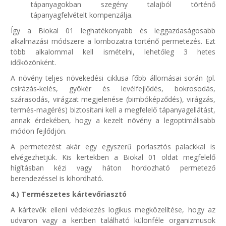
tápanyagokban szegény talajból történő
tápanyagfelvételt kompenzálja.
Így a Biokal 01 leghatékonyabb és leggazdaságosabb
alkalmazási módszere a lombozatra történő permetezés. Ezt
több alkalommal kell ismételni, lehetőleg 3 hetes
időközönként.
A növény teljes növekedési ciklusa főbb állomásai során (pl.
csírázás-kelés, gyökér és levélfejlődés, bokrosodás,
szárasodás, virágzat megjelenése (bimbóképződés), virágzás,
termés-magérés) biztosítani kell a megfelelő tápanyagellátást,
annak érdekében, hogy a kezelt növény a legoptimálisabb
módon fejlődjön.
A permetezést akár egy egyszerű porlasztós palackkal is
elvégezhetjük. Kis kertekben a Biokal 01 oldat megfelelő
hígításban kézi vagy háton hordozható permetező
berendezéssel is kihordható.
4.) Természetes kártevőriasztó
A kártevők elleni védekezés logikus megközelítése, hogy az
udvaron vagy a kertben található különféle organizmusok