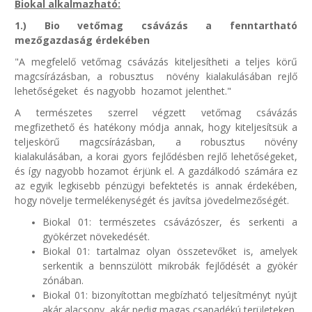
Biokal alkalmazható:
1.) Bio vetőmag csávázás a fenntartható
mezőgazdaság érdekében
"A megfelelő vetőmag csávázás kiteljesítheti a teljes körű
magcsírázásban, a robusztus növény kialakulásában rejlő
lehetőségeket és nagyobb hozamot jelenthet."
A természetes szerrel végzett vetőmag csávázás
megfizethető és hatékony módja annak, hogy kiteljesítsük a
teljeskörű magcsírázásban, a robusztus növény
kialakulásában, a korai gyors fejlődésben rejlő lehetőségeket,
és így nagyobb hozamot érjünk el. A gazdálkodó számára ez
az egyik legkisebb pénzügyi befektetés is annak érdekében,
hogy növelje termelékenységét és javítsa jövedelmezőségét.
Biokal 01: természetes csávázószer, és serkenti a
gyökérzet növekedését.
Biokal 01: tartalmaz olyan összetevőket is, amelyek
serkentik a bennszülött mikrobák fejlődését a gyökér
zónában.
Biokal 01: bizonyítottan megbízható teljesítményt nyújt
akár alacsony, akár pedig magas csapadékú területeken,