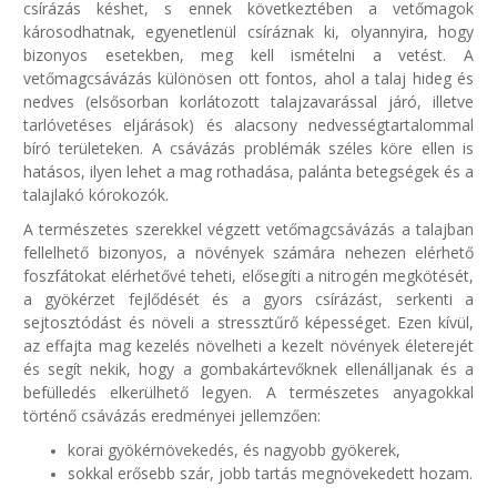
csírázás késhet, s ennek következtében a vetőmagok
károsodhatnak, egyenetlenül csíráznak ki, olyannyira, hogy
bizonyos esetekben, meg kell ismételni a vetést. A
vetőmagcsávázás különösen ott fontos, ahol a talaj hideg és
nedves (elsősorban korlátozott talajzavarással járó, illetve
tarlóvetéses eljárások) és alacsony nedvességtartalommal
bíró területeken. A csávázás problémák széles köre ellen is
hatásos, ilyen lehet a mag rothadása, palánta betegségek és a
talajlakó kórokozók.
A természetes szerekkel végzett vetőmagcsávázás a talajban
fellelhető bizonyos, a növények számára nehezen elérhető
foszfátokat elérhetővé teheti, elősegíti a nitrogén megkötését,
a gyökérzet fejlődését és a gyors csírázást, serkenti a
sejtosztódást és növeli a stressztűrő képességet. Ezen kívül,
az effajta mag kezelés növelheti a kezelt növények életerejét
és segít nekik, hogy a gombakártevőknek ellenálljanak és a
befülledés elkerülhető legyen. A természetes anyagokkal
történő csávázás eredményei jellemzően:
korai gyökérnövekedés, és nagyobb gyökerek,
sokkal erősebb szár, jobb tartás megnövekedett hozam.