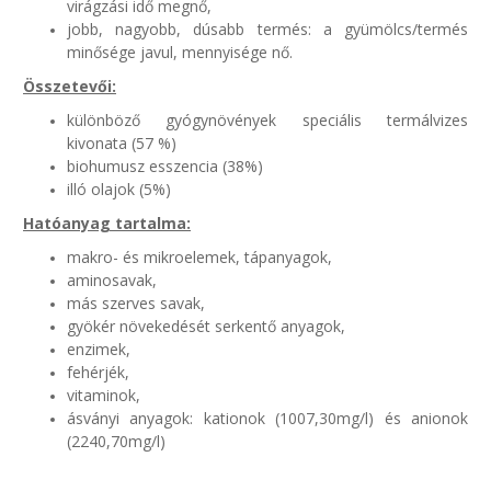
virágzási idő megnő,
jobb, nagyobb, dúsabb termés: a gyümölcs/termés
minősége javul, mennyisége nő.
Összetevői:
különböző gyógynövények speciális termálvizes
kivonata (57 %)
biohumusz esszencia (38%)
illó olajok (5%)
Hatóanyag tartalma:
makro- és mikroelemek, tápanyagok,
aminosavak,
más szerves savak,
gyökér növekedését serkentő anyagok,
enzimek,
fehérjék,
vitaminok,
ásványi anyagok: kationok (1007,30mg/l) és anionok
(2240,70mg/l)