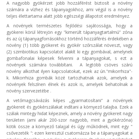
A nagyobb gyökérzet jobb hozzáférést biztosít a növény
számára a vízhez és tápanyagokhoz, ami végül is a növény
teljes élettartama alatt jobb egészségi állapotot eredményez.
A növények természetes fejlődési sajátossága, hogy a
gyökerei körül létrejön egy "kimerült tápanyagtartalmú” zóna
és az új tápanyagforrásokhoz történő hozzáférés érdekében a
növény (1) több gyökeret és gyökér szőrszálat növeszt, vagy
(2) szimbiotikus kapcsolatot alakít ki egy gombával, amelynek
gombafonalai képesek felvenni a tápanyagokat, s ezt a
növények számára továbbítani. A legtöbb csöves szárú
növény alkothat ilyen kapcsolatokat, ezek az ún."mikorrhiza"-
k. Mikorrhiza gombák közé tartozhatnak azok, amelyek a
növények felszínen élnek és azok is, amelyek behatolnak a
növény szervezetébe .
A vetőmagcsávázás képes „gyarmatosítani” a növények
gyökereit és gyökérszálakat indítani a környező talajba. Ezek a
szálak mintegy hidat képeznek, amely a növény gyökereit nagy
területen (ami akár 200-szor nagyobb, mint a gyökérzóna)
kötik össze a környező talajjal és úgy működnek, mint egy "
csővezeték ": ezen keresztül csatornázza be a tápanyagokat a