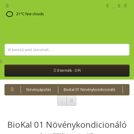
21
°C
few clouds
0 termék - 0 Ft
Növényápolás
BioKal 01 Növénykondicionáló
BioKal 01 Növénykondicionáló