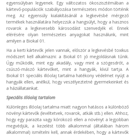
egyensúlyban legyenek. Egy változatos ökoszisztémában a
kártevő-populációk szabályozása természetes módon történik
meg. Az egyensúly kialakításánál a legkevésbé mérgező
termékek használatára helyezzük a hangsúlyt, hogy a hasznos
rovarok a legkevesebb károsodást szenvedjék el. Ennek
elérésére olyan természetes anyagokat használunk, mint
amilyen a Biokal 01.
Ha a kerti kártevők jelen vannak, először a legkevésbé toxikus
módszert kell alkalmazni: a Biokal 01 jó megoldásnak tűnik.
Úgy működik, mint egy akadály, vagy mint a szögesdrót, a
csúszó-mászó kártevőket, mint a hangyák, kívül tartja. A
Biokal 01 speciális illóolaj tartalma hatékony védelmet nyújt a
hangyák ellen, anélkül, hogy veszélyeztetné gyermekeinket és
a háziállatainkat.
Speciális illóolaj tartalom
Különleges illóolaj tartalma miatt nagyon hatásos a különböző
növényi kártevők (levéltetvek, rovarok, atkák stb.) ellen. Ahhoz,
hogy egy parazita vagy kórokozó ellen a növényt a legjobban
megvédjük, a kezelést több alkalommal (általában három
alkalommal) ismételni kell, annak érdekében, hogy a kártevők