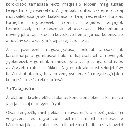
kórokozók támadása előtt megfelelő időben meg tudtak
telepedni a gyökérzeten. A gombák fontos szerepe a talaj
morzsalékosságának kialakítása a talaj részecskék fonalas
tömegbe rögzítésével, valamint ragadós anyagok
termelésével, ami e részecskéket összetartja. Elsősorban a
növény jobb táplálkozása következtében a gomba-kolonizáció
a növény szárazságtűrő képességét is javítja.
A talajszerkezet megszaggatása, például tárcsázással,
károsíthatja a gombaszál–hálózat kapcsolatait a növények
gyökereivel. A gombák mennyisége a kiterjedt ugaroltatás és
az árvizek miatt is csökken. A gombák aktivitási szintjét úgy
határozhatjuk meg, ha a növény gyökérzetén megvizsgáljuk a
kolonizáció százalékos arányát.
2.) Talajjavító
Általában a kikelés előtt általános kondicionálóként alkalmazva
javítja a talaj ökoegyensúlyát.
Olyan tényezők, mint például a savas eső, a mezőgazdasági
vegyszerek és ugyanazon kultúra ismételt termesztése
károsíthatják a talajt és ellehetetleníthetik az alapvető