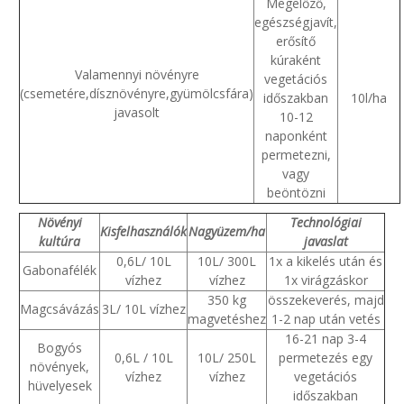
Megelőző,
egészségjavít,
erősítő
kúraként
Valamennyi növényre
vegetációs
(csemetére,dísznövényre,gyümölcsfára)
időszakban
10l/ha
javasolt
10-12
naponként
permetezni,
vagy
beöntözni
Növényi
Technológiai
Kisfelhasználók
Nagyüzem/ha
kultúra
javaslat
0,6L/ 10L
10L/ 300L
1x a kikelés után és
Gabonafélék
vízhez
vízhez
1x virágzáskor
350 kg
összekeverés, majd
Magcsávázás
3L/ 10L vízhez
magvetéshez
1-2 nap után vetés
16-21 nap 3-4
Bogyós
0,6L / 10L
10L/ 250L
permetezés egy
növények,
vízhez
vízhez
vegetációs
hüvelyesek
időszakban