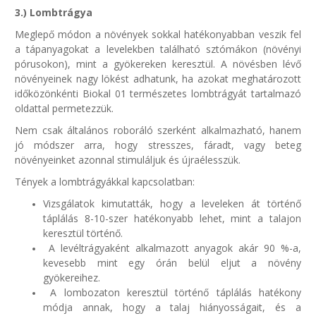
3.) Lombtrágya
Meglepő módon a növények sokkal hatékonyabban veszik fel
a tápanyagokat a levelekben található sztómákon (növényi
pórusokon), mint a gyökereken keresztül. A növésben lévő
növényeinek nagy lökést adhatunk, ha azokat meghatározott
időközönkénti Biokal 01 természetes lombtrágyát tartalmazó
oldattal permetezzük.
Nem csak általános roboráló szerként alkalmazható, hanem
jó módszer arra, hogy stresszes, fáradt, vagy beteg
növényeinket azonnal stimuláljuk és újraélesszük.
Tények a lombtrágyákkal kapcsolatban:
Vizsgálatok kimutatták, hogy a leveleken át történő
táplálás 8-10-szer hatékonyabb lehet, mint a talajon
keresztül történő.
A levéltrágyaként alkalmazott anyagok akár 90 %-a,
kevesebb mint egy órán belül eljut a növény
gyökereihez.
A lombozaton keresztül történő táplálás hatékony
módja annak, hogy a talaj hiányosságait, és a