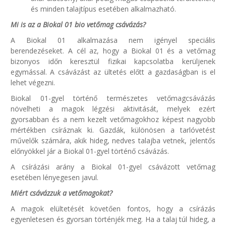
és minden talajtípus esetében alkalmazható.
Mi is az a Biokal 01 bio vetőmag csávázás?
A Biokal 01 alkalmazása nem igényel speciális
berendezéseket. A cél az, hogy a Biokal 01 és a vetőmag
bizonyos időn keresztül fizikai kapcsolatba kerüljenek
egymással. A csávázást az ültetés előtt a gazdaságban is el
lehet végezni.
Biokal 01-gyel történő természetes vetőmagcsávázás
növelheti a magok légzési aktivitását, melyek ezért
gyorsabban és a nem kezelt vetőmagokhoz képest nagyobb
mértékben csíráznak ki. Gazdák, különösen a tarlóvetést
művelők számára, akik hideg, nedves talajba vetnek, jelentős
előnyökkel jár a Biokal 01-gyel történő csávázás.
A csírázási arány a Biokal 01-gyel csávázott vetőmag
esetében lényegesen javul.
Miért csávázzuk a vetőmagokat?
A magok elültetését követően fontos, hogy a csírázás
egyenletesen és gyorsan történjék meg. Ha a talaj túl hideg, a