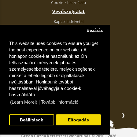
Cookie-k használata
Vevőszolgálat
Kapcsolatfelvétel
Termék visszaküldés
Bezárás
Egyéb információk
This website uses cookies to ensure you get
Akciós ajánlatok
the best experience on our website. ( A
Fiók
honlapon cookie-kat használunk az Ön
felhasználói élményének jobbá és
Kívánságlista
személyesebbé tételére, melyek segítenek
minket a lehető legjobb szolgáltatások
nyújtásában. Honlapunk további
használatával jóváhagyja a cookie-k
használatát.)
(Learn More!) | További információ
Beállítások
Elfogadás
Green Gazda kertészeti webáruház © 2010 - 2026