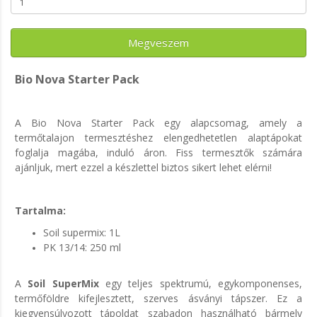
Megveszem
Bio Nova Starter Pack
A Bio Nova Starter Pack egy alapcsomag, amely a
termőtalajon termesztéshez elengedhetetlen alaptápokat
foglalja magába, induló áron. Fiss termesztők számára
ajánljuk, mert ezzel a készlettel biztos sikert lehet elérni!
Tartalma:
Soil supermix: 1L
PK 13/14: 250 ml
A
Soil SuperMix
egy teljes spektrumú, egykomponenses,
termőföldre kifejlesztett, szerves ásványi tápszer. Ez a
kiegyensúlyozott tápoldat szabadon használható bármely