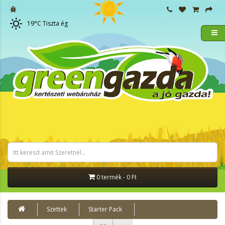
19
°C
Tiszta ég
0 termék - 0 Ft
Szettek
Starter Pack