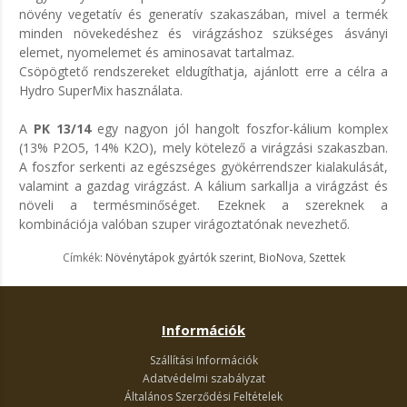
növény vegetatív és generatív szakaszában, mivel a termék
minden növekedéshez és virágzáshoz szükséges ásványi
elemet, nyomelemet és aminosavat tartalmaz.
Csöpögtető rendszereket eldugíthatja, ajánlott erre a célra a
Hydro SuperMix használata.
A
PK 13/14
egy nagyon jól hangolt foszfor-kálium komplex
(13% P2O5, 14% K2O), mely kötelező a virágzási szakaszban.
A foszfor serkenti az egészséges gyökérrendszer kialakulását,
valamint a gazdag virágzást. A kálium sarkallja a virágzást és
növeli a termésminőséget. Ezeknek a szereknek a
kombinációja valóban szuper virágoztatónak nevezhető.
Címkék:
Növénytápok gyártók szerint
,
BioNova
,
Szettek
Információk
Szállítási Információk
Adatvédelmi szabályzat
Általános Szerződési Feltételek