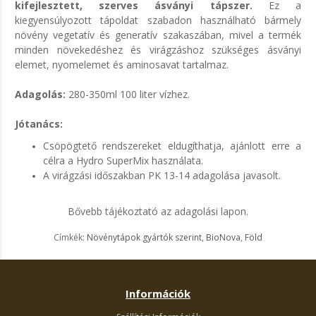
kifejlesztett, szerves ásványi tápszer.
Ez a
kiegyensúlyozott tápoldat szabadon használható bármely
növény vegetatív és generatív szakaszában, mivel a termék
minden növekedéshez és virágzáshoz szükséges ásványi
elemet, nyomelemet és aminosavat tartalmaz.
Adagolás:
280-350ml 100 liter vízhez.
Jótanács:
Csöpögtető rendszereket eldugíthatja, ajánlott erre a
célra a Hydro SuperMix használata.
A virágzási időszakban PK 13-14 adagolása javasolt.
Bővebb tájékoztató az adagolási lapon.
Címkék:
Növénytápok gyártók szerint
,
BioNova
,
Föld
Információk