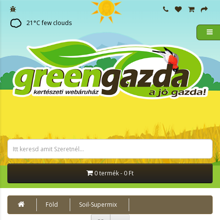
21
°C
few clouds
0 termék - 0 Ft
Föld
Soil-Supermix