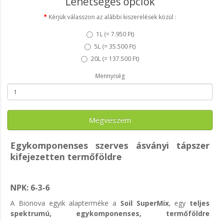
Lehetséges opciók
Kérjük válasszon az alábbi kiszerelések közül :
1L (
= 7.950 Ft
)
5L (
= 35.500 Ft
)
20L (
= 137.500 Ft
)
Mennyiség
Megveszem
Egykomponenses szerves ásványi tápszer
kifejezetten termőföldre
NPK: 6-3-6
A Bionova egyik alapterméke a
Soil SuperMix
, egy
teljes
spektrumú, egykomponenses, termőföldre