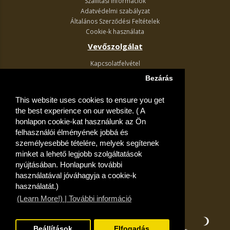
Szállítási Információk
Adatvédelmi szabályzat
Általános Szerződési Feltételek
Cookie-k használata
Vevőszolgálat
Kapcsolatfelvétel
Termék visszaküldés
Bezárás
Egyéb információk
This website uses cookies to ensure you get
Akciós ajánlatok
the best experience on our website. ( A
Fiók
honlapon cookie-kat használunk az Ön
felhasználói élményének jobbá és
Kívánságlista
személyesebbé tételére, melyek segítenek
minket a lehető legjobb szolgáltatások
nyújtásában. Honlapunk további
használatával jóváhagyja a cookie-k
használatát.)
(Learn More!) | További információ
Beállítások
Elfogadás