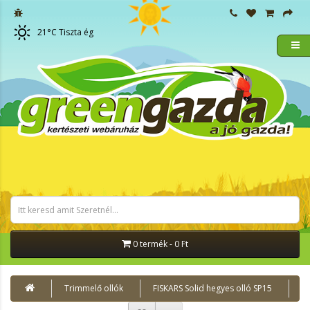
21
°C
Tiszta ég
0 termék - 0 Ft
Trimmelő ollók
FISKARS Solid hegyes olló SP15