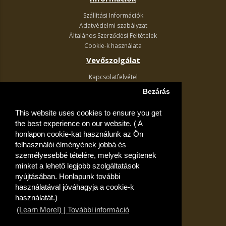
Szállítási Információk
Adatvédelmi szabályzat
Általános Szerződési Feltételek
Cookie-k használata
Vevőszolgálat
Kapcsolatfelvétel
Termék visszaküldés
Bezárás
Egyéb információk
This website uses cookies to ensure you get
Akciós ajánlatok
the best experience on our website. ( A
Fiók
honlapon cookie-kat használunk az Ön
felhasználói élményének jobbá és
Kívánságlista
személyesebbé tételére, melyek segítenek
minket a lehető legjobb szolgáltatások
nyújtásában. Honlapunk további
használatával jóváhagyja a cookie-k
használatát.)
(Learn More!) | További információ