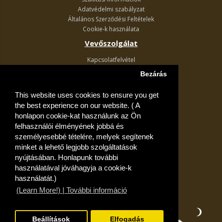
Adatvédelmi szabályzat
Általános Szerződési Feltételek
Cookie-k használata
Vevőszolgálat
Kapcsolatfelvétel
Termék visszaküldés
Bezárás
Egyéb információk
This website uses cookies to ensure you get
Akciós ajánlatok
the best experience on our website. ( A
Fiók
honlapon cookie-kat használunk az Ön
felhasználói élményének jobbá és
Kívánságlista
személyesebbé tételére, melyek segítenek
minket a lehető legjobb szolgáltatások
nyújtásában. Honlapunk további
használatával jóváhagyja a cookie-k
használatát.)
(Learn More!) | További információ
Beállítások
Elfogadás