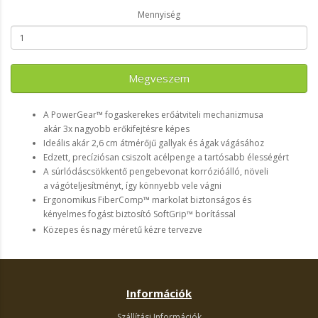
Mennyiség
Megveszem
A PowerGear™ fogaskerekes erőátviteli mechanizmusa
akár 3x nagyobb erőkifejtésre képes
Ideális akár 2,6 cm átmérőjű gallyak és ágak vágásához
Edzett, precíziósan csiszolt acélpenge a tartósabb élességért
A súrlódáscsökkentő pengebevonat korrózióálló, növeli
a vágóteljesítményt, így könnyebb vele vágni
Ergonomikus FiberComp™ markolat biztonságos és
kényelmes fogást biztosító SoftGrip™ borítással
Közepes és nagy méretű kézre tervezve
Információk
Szállítási Információk