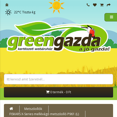
22
°C
Tiszta ég
0 termék - 0 Ft
Metszőollók
FISKARS X-Series mellévágó metszőolló P961 (L)