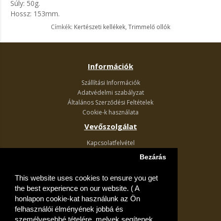
Súly: 50g.
Hossz: 153mm.
Címkék:
Kertészeti kellékek
,
Trimmelő ollók
Információk
Szállítási Információk
Adatvédelmi szabályzat
Általános Szerződési Feltételek
Cookie-k használata
Vevőszolgálat
Kapcsolatfelvétel
Termék visszaküldés
Bezárás
Egyéb információk
This website uses cookies to ensure you get
Akciós ajánlatok
the best experience on our website. ( A
Fiók
honlapon cookie-kat használunk az Ön
felhasználói élményének jobbá és
Kívánságlista
személyesebbé tételére, melyek segítenek