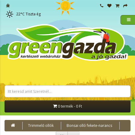
22
°C
Tiszta ég
0 termék - 0 Ft
Trimmelő ollók
Bonsai olló fekete-narancs