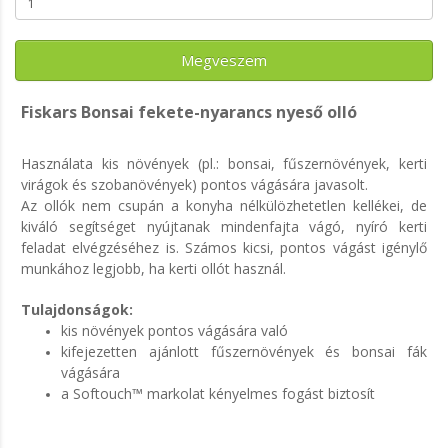
Megveszem
Fiskars Bonsai fekete-nyarancs nyeső olló
Használata kis növények (pl.: bonsai, fűszernövények, kerti
virágok és szobanövények) pontos vágására javasolt.
Az ollók nem csupán a konyha nélkülözhetetlen kellékei, de
kiváló segítséget nyújtanak mindenfajta vágó, nyíró kerti
feladat elvégzéséhez is. Számos kicsi, pontos vágást igénylő
munkához legjobb, ha kerti ollót használ.
Tulajdonságok:
kis növények pontos vágására való
kifejezetten ajánlott fűszernövények és bonsai fák
vágására
a Softouch™ markolat kényelmes fogást biztosít