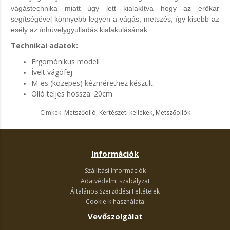
vágástechnika miatt úgy lett kialakítva hogy az erőkar
segítségével könnyebb legyen a vágás, metszés, így kisebb az
esély az ínhüvelygyulladás kialakulásának.
Technikai adatok:
Ergomónikus modell
Ívelt vágófej
M-es (közepes) kézmérethez készült.
Olló teljes hossza: 20cm
Címkék:
Metszőolló
,
Kertészeti kellékek
,
Metszőollók
Információk
Szállítási Információk
Adatvédelmi szabályzat
Általános Szerződési Feltételek
Cookie-k használata
Vevőszolgálat