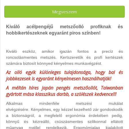
Megveszem
Kiváló acélpengéjű metszőolló profiknak és
hobbikertészeknek egyaránt piros színben!
Kiváló eszköz, amikor igazán fontos a precíz és
roncsolásmentes metszés. Kertszeretők és profi kertészek
számára biztosít könnyed kényelmes munkavégzést.
Az olló egyik különleges tulajdonsága, hogy bal és
jobbkezesek is egyaránt kényelmesen használhatják!
A méltán híres japán pengés metszőollót, Taiwanban
gyártott mása klasszikus darbb, a szölészek kedvence!!!
Alkalmas mindenféle metszési mukálat
elvégzésére.
Kényelmes, egy kézzel kezelhető zár gondoskodik
a biztonságról, a megfelelő ergonómia érdekében pedig,
könnyű és kézreálló, csúszásmentes szilikonnal ellátott
műanyag nyéllel rendelkezik. Ergomómialag kialakított