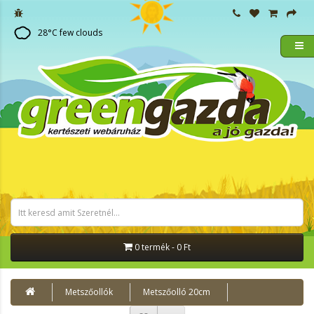
28
°C
few clouds
0 termék - 0 Ft
Metszőollók
Metszőolló 20cm