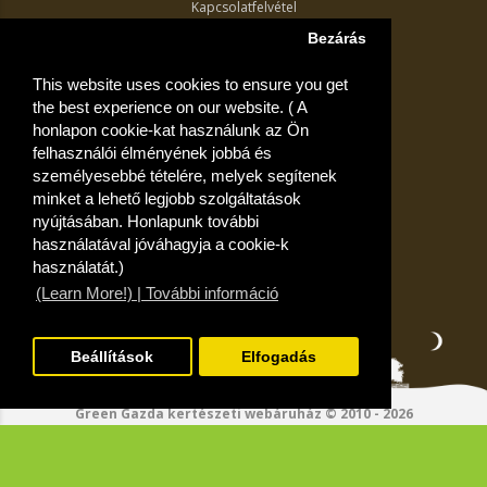
Kapcsolatfelvétel
Termék visszaküldés
Bezárás
Egyéb információk
This website uses cookies to ensure you get
Akciós ajánlatok
the best experience on our website. ( A
Fiók
honlapon cookie-kat használunk az Ön
felhasználói élményének jobbá és
Kívánságlista
személyesebbé tételére, melyek segítenek
minket a lehető legjobb szolgáltatások
nyújtásában. Honlapunk további
használatával jóváhagyja a cookie-k
használatát.)
(Learn More!) | További információ
Beállítások
Elfogadás
Green Gazda kertészeti webáruház © 2010 - 2026