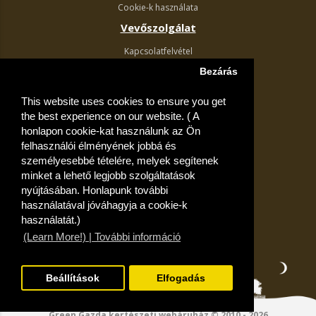
Cookie-k használata
Vevőszolgálat
Kapcsolatfelvétel
Termék visszaküldés
Bezárás
Egyéb információk
This website uses cookies to ensure you get
Akciós ajánlatok
the best experience on our website. ( A
Fiók
honlapon cookie-kat használunk az Ön
felhasználói élményének jobbá és
Kívánságlista
személyesebbé tételére, melyek segítenek
minket a lehető legjobb szolgáltatások
nyújtásában. Honlapunk további
használatával jóváhagyja a cookie-k
használatát.)
(Learn More!) | További információ
Beállítások
Elfogadás
Green Gazda kertészeti webáruház © 2010 - 2026