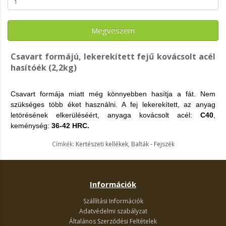
Megveszem
Csavart formájú, lekerekített fejű kovácsolt acél
hasítóék (2,2kg)
Csavart formája miatt még könnyebben hasítja a fát.
Nem
szükséges több éket használni. A fej
lekerekített, az anyag
letörésének elkerüléséért, a
nyaga kovácsolt acél:
C40
,
keménység:
36-42 HRC.
Címkék:
Kertészeti kellékek
,
Balták - Fejszék
Információk
Szállítási Információk
Adatvédelmi szabályzat
Általános Szerződési Feltételek