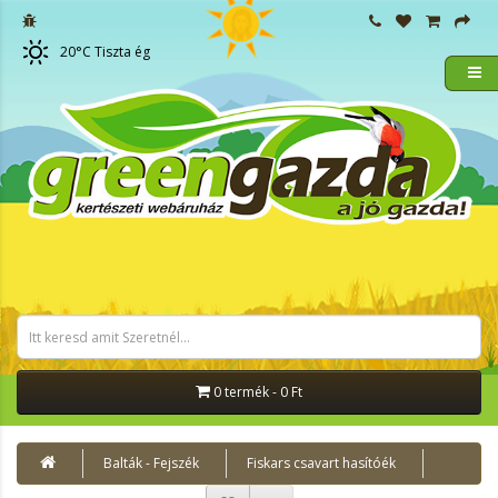
20
°C
Tiszta ég
0 termék - 0 Ft
Balták - Fejszék
Fiskars csavart hasítóék