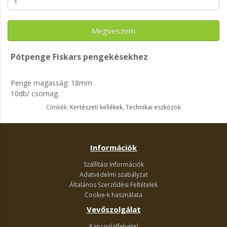
Megveszem
Pótpenge Fiskars pengekésekhez
Penge magasság: 18mm
10db/ csomag.
Címkék:
Kertészeti kellékek
,
Technikai eszközök
Információk
Szállítási Információk
Adatvédelmi szabályzat
Általános Szerződési Feltételek
Cookie-k használata
Vevőszolgálat
Kapcsolatfelvétel