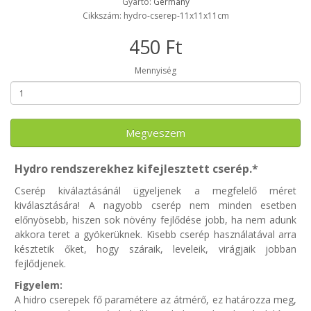
Gyártó:
Germany
Cikkszám: hydro-cserep-11x11x11cm
450 Ft
Mennyiség
Megveszem
Hydro rendszerekhez kifejlesztett cserép.*
Cserép kiválaztásánál ügyeljenek a megfelelő méret
kiválasztására! A nagyobb cserép nem minden esetben
előnyösebb, hiszen sok növény fejlődése jobb, ha nem adunk
akkora teret a gyökerüknek. Kisebb cserép használatával arra
késztetik őket, hogy száraik, leveleik, virágjaik jobban
fejlődjenek.
Figyelem:
A hidro cserepek fő paramétere az átmérő, ez határozza meg,