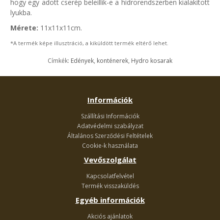
hogy egy adott cserép beleillik-e a hidrorendszerben kialakított
lyukba.
Mérete:
11x11x11cm.
*A termék képe illusztráció, a kiküldött termék eltérő lehet.
Címkék:
Edények
,
konténerek
,
Hydro kosarak
Információk
Szállítási Információk
Adatvédelmi szabályzat
Általános Szerződési Feltételek
Cookie-k használata
Vevőszolgálat
Kapcsolatfelvétel
Termék visszaküldés
Egyéb információk
Akciós ajánlatok