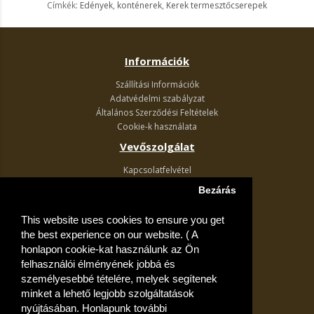
Címkék:
Edények
,
konténerek
,
Kerek termesztőcserepek
Információk
Szállítási Információk
Adatvédelmi szabályzat
Általános Szerződési Feltételek
Cookie-k használata
Vevőszolgálat
Kapcsolatfelvétel
Termék visszaküldés
Bezárás
Egyéb információk
This website uses cookies to ensure you get
Akciós ajánlatok
the best experience on our website. ( A
Fiók
honlapon cookie-kat használunk az Ön
felhasználói élményének jobbá és
Kívánságlista
személyesebbé tételére, melyek segítenek
minket a lehető legjobb szolgáltatások
nyújtásában. Honlapunk további