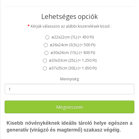
Lehetséges opciók
Kérjük válasszon az alábbi kiszerelések közül :
ø22x22cm (7L) (
= 450 Ft
)
ø26x24cm (9,5L) (
= 500 Ft
)
ø30x26cm (15L) (
= 800 Ft
)
ø33x33cm (25L) (
= 1.250 Ft
)
ø37x35cm (30L) (
= 1.650 Ft
)
Mennyiség
Megveszem
Kisebb növénykéknek ideális tároló helye egészen a
generatív (virágzó és magtermő) szakasz végéig.