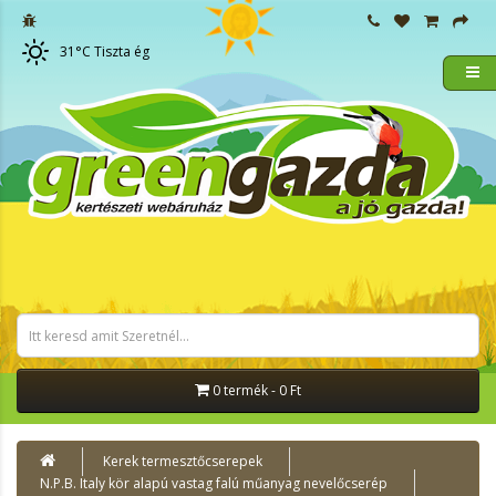
31
°C
Tiszta ég
0 termék - 0 Ft
Kerek termesztőcserepek
N.P.B. Italy kör alapú vastag falú műanyag nevelőcserép