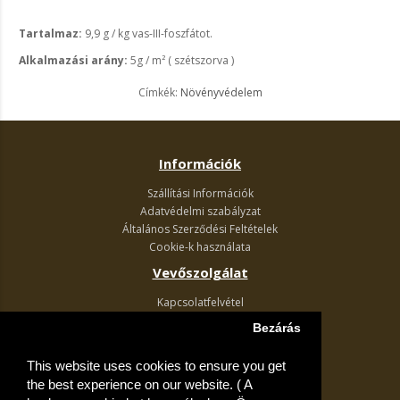
Tartalmaz:
9,9 g / kg vas-III-foszfátot.
Alkalmazási arány:
5g / m² ( szétszorva )
Címkék:
Növényvédelem
Információk
Szállítási Információk
Adatvédelmi szabályzat
Általános Szerződési Feltételek
Cookie-k használata
Vevőszolgálat
Kapcsolatfelvétel
Termék visszaküldés
Bezárás
Egyéb információk
This website uses cookies to ensure you get
Akciós ajánlatok
the best experience on our website. ( A