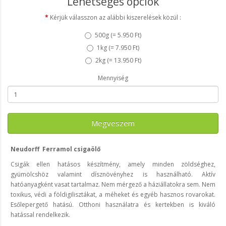
Lehetséges opciók
Kérjük válasszon az alábbi kiszerelések közül :
500g (
= 5.950 Ft
)
1kg (
= 7.950 Ft
)
2kg (
= 13.950 Ft
)
Mennyiség
Megveszem
Neudorff Ferramol csigaölő
Csigák ellen hatásos készítmény, amely minden zöldséghez,
gyümölcshöz valamint dísznövényhez is használható. Aktív
hatóanyagként vasat tartalmaz. Nem mérgező a háziállatokra sem. Nem
toxikus, védi a földigilisztákat, a méheket és egyéb hasznos rovarokat.
Esőlepergető hatású. Otthoni használatra és kertekben is kiváló
hatással rendelkezik.