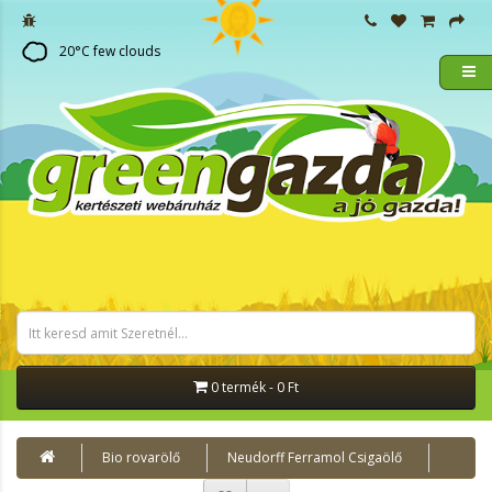
20
°C
few clouds
0 termék - 0 Ft
Bio rovarölő
Neudorff Ferramol Csigaölő