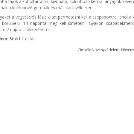
ha fajok alkoholtartalmú kivonata, különböző kémiai anyagok keveré
tanak a különböző gombák és más kártevők ellen.
eket a vegetációs fázis alatt permetezni kell a csepppontra, ahol a
t körülbelül 14 naponta meg kell ismételni. Gyakori csapadékmenn
lum 7 napra csökkenthető.
ása:
5ml/1 liter víz.
Címkék:
Növényvédelem
,
Növény