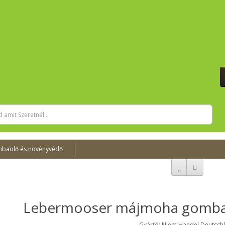
baölő és növényvédő
Lebermooser májmoha gomba
Gyártó:
Niem Handel Deutsch