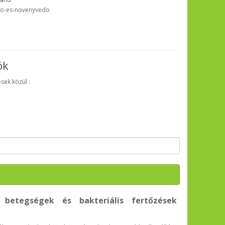
o-es-novenyvedo
ók
sek közül :
betegségek és bakteriális fertőzések