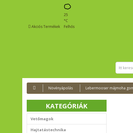
25
°C
Akciós Termékek
Felhős
Növényápolás
Lebermooser májmoha gom
KATEGÓRIÁK
Vetőmagok
Hajtatástechnika