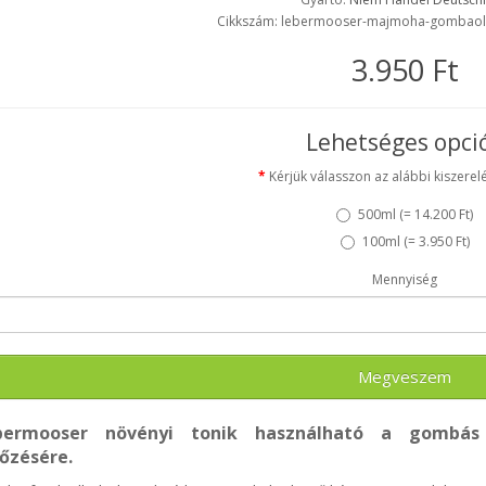
Cikkszám: lebermooser-majmoha-gombaol
3.950 Ft
Lehetséges opci
Kérjük válasszon az alábbi kiszerelé
500ml (
= 14.200 Ft
)
100ml (
= 3.950 Ft
)
Mennyiség
Megveszem
ermooser növényi tonik használható a gombás 
őzésére.