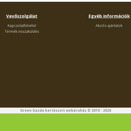
Vevőszolgálat
Egyéb információk
Kapcsolatfelvétel
Akciós ajánlatok
Termék visszaküldés
Green Gazda kertészeti webáruház © 2010 - 2026