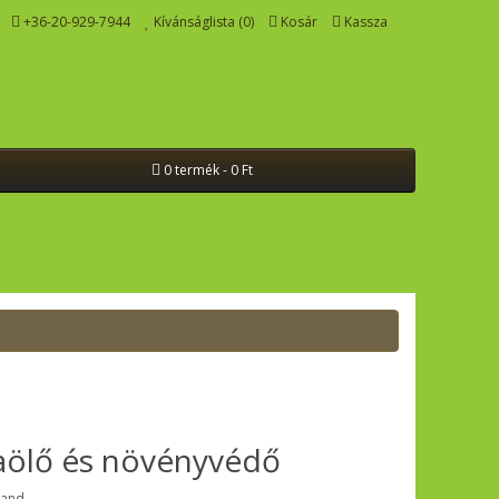
+36-20-929-7944
Kívánságlista (0)
Kosár
Kassza
0 termék - 0 Ft
ölő és növényvédő
land