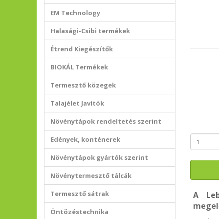
EM Technology
Halasági-Csibi termékek
Étrend Kiegészítők
BIOKÁL Termékek
Termesztő közegek
Talajélet Javítók
Növénytápok rendeltetés szerint
Edények, konténerek
Növénytápok gyártók szerint
Növénytermesztő tálcák
Termesztő sátrak
A Leb
megel
Öntözéstechnika