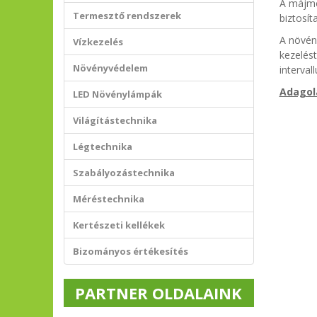
A májmo
Termesztő rendszerek
biztosí
A növény
Vízkezelés
kezelés
Növényvédelem
interval
Adagol
LED Növénylámpák
Világítástechnika
Légtechnika
Szabályozástechnika
Méréstechnika
Kertészeti kellékek
Bizományos értékesítés
PARTNER OLDALAINK