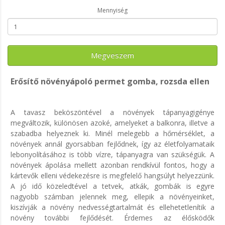
Mennyiség
Megveszem
Erősítő növényápoló permet gomba, rozsda ellen
A tavasz beköszöntével a növények tápanyagigénye
megváltozik, különösen azoké, amelyeket a balkonra, illetve a
szabadba helyeznek ki. Minél melegebb a hőmérséklet, a
növények annál gyorsabban fejlődnek, így az életfolyamataik
lebonyolításához is több vízre, tápanyagra van szükségük. A
növények ápolása mellett azonban rendkívül fontos, hogy a
kártevők elleni védekezésre is megfelelő hangsúlyt helyezzünk.
A jó idő közeledtével a tetvek, atkák, gombák is egyre
nagyobb számban jelennek meg, ellepik a növényeinket,
kiszívják a növény nedvességtartalmát és ellehetetlenítik a
növény további fejlődését. Érdemes az élősködők