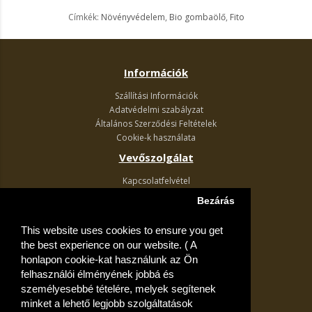
Címkék:
Növényvédelem
,
Bio gombaölő
,
Fito
Információk
Szállítási Információk
Adatvédelmi szabályzat
Általános Szerződési Feltételek
Cookie-k használata
Vevőszolgálat
Kapcsolatfelvétel
Termék visszaküldés
Bezárás
Egyéb információk
This website uses cookies to ensure you get
Akciós ajánlatok
the best experience on our website. ( A
Fiók
honlapon cookie-kat használunk az Ön
felhasználói élményének jobbá és
Kívánságlista
személyesebbé tételére, melyek segítenek
minket a lehető legjobb szolgáltatások