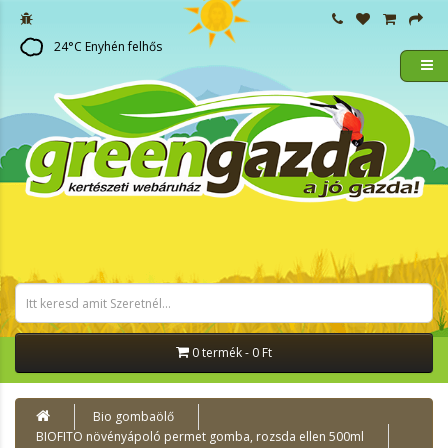
24
°C
Enyhén felhős
0 termék - 0 Ft
Bio gombaölő
BIOFITO növényápoló permet gomba, rozsda ellen 500ml