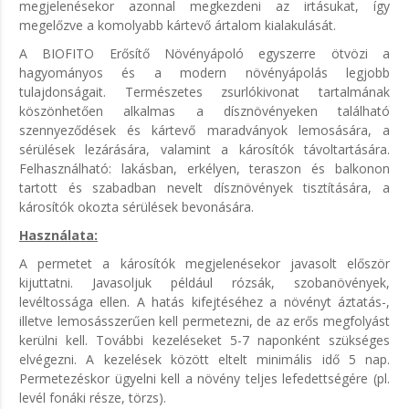
megjelenésekor azonnal megkezdeni az irtásukat, így
megelőzve a komolyabb kártevő ártalom kialakulását.
A BIOFITO Erősítő Növényápoló egyszerre ötvözi a
hagyományos és a modern növényápolás legjobb
tulajdonságait. Természetes zsurlókivonat tartalmának
köszönhetően alkalmas a dísznövényeken található
szennyeződések és kártevő maradványok lemosására, a
sérülések lezárására, valamint a károsítók távoltartására.
Felhasználható: lakásban, erkélyen, teraszon és balkonon
tartott és szabadban nevelt dísznövények tisztítására, a
károsítók okozta sérülések bevonására.
Használata:
A permetet a károsítók megjelenésekor javasolt először
kijuttatni. Javasoljuk például rózsák, szobanövények,
levéltossága ellen. A hatás kifejtéséhez a növényt áztatás-,
illetve lemosásszerűen kell permetezni, de az erős megfolyást
kerülni kell. További kezeléseket 5-7 naponként szükséges
elvégezni. A kezelések között eltelt minimális idő 5 nap.
Permetezéskor ügyelni kell a növény teljes lefedettségére (pl.
levél fonáki része, törzs).