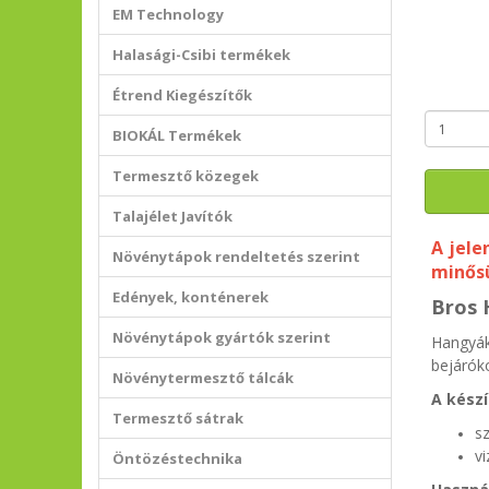
EM Technology
Halasági-Csibi termékek
Étrend Kiegészítők
BIOKÁL Termékek
Termesztő közegek
Talajélet Javítók
A jele
Növénytápok rendeltetés szerint
minősü
Edények, konténerek
Bros 
Növénytápok gyártók szerint
Hangyák
bejáróko
Növénytermesztő tálcák
A kész
Termesztő sátrak
sz
vi
Öntözéstechnika