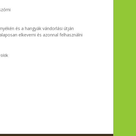
szórni
nyékén és a hangyák vándorlási útján
 alaposan elkeverni és azonnal felhasználni
rölők