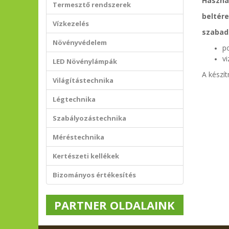
Használ
Termesztő rendszerek
beltére
Vízkezelés
szabad
Növényvédelem
p
vi
LED Növénylámpák
A készít
Világítástechnika
Légtechnika
Szabályozástechnika
Méréstechnika
Kertészeti kellékek
Bizományos értékesítés
PARTNER OLDALAINK