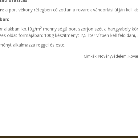
ati utasítás:
n:
a port vékony rétegben célzottan a rovarok vándorlási útján kell ki
ban:
2
or alakban: kb.10g/m
mennyiségű port szorjon szét a hangyaboly kör
zes oldat formájában: 100g készítményt 2,5 liter vízben kell feloldani,
ményt alkalmazza reggel és este.
Címkék:
Növényvédelem
,
Rova