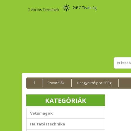
24
°C
Tiszta ég
Akciós Termékek
Rovarölők
Hangyairtó por 100g
KATEGÓRIÁK
Vetőmagok
Hajtatástechnika