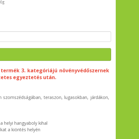
00g
a termék 3. kategóriájú növényvédőszernek
zetes egyeztetés után.
n szomszédságában, teraszon, lugasokban, járdákon,
a helyi hangyaboly kihal
kat a kiöntés helyén