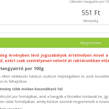
Cikkszám: hangyairto-por-1
551 Ft
Mennyiség
Megveszem
nleg érvényben lévő jogszabályok értelmében mivel 
l, ezért csak személyesen vehető át raktárunkban elő
Hangyairtó por 100g
 elleni védekezés hatásos eszköze helyiségekben és azok közvetle
n és felhajtókon.
ítmény több módon használható fel:
étszórt por formájában, amit a hangyák a fészekbe hordanak be, így 
zes oldat formályában, amely kiöntve azonnal megsemmisíti a rovaro