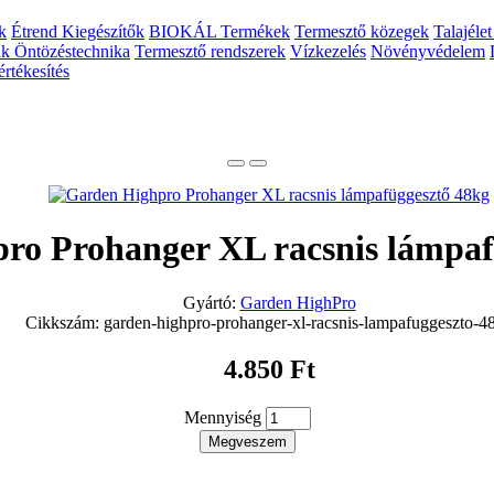
k
Étrend Kiegészítők
BIOKÁL Termékek
Termesztő közegek
Talajélet
ak
Öntözéstechnika
Termesztő rendszerek
Vízkezelés
Növényvédelem
rtékesítés
ro Prohanger XL racsnis lámpaf
Gyártó:
Garden HighPro
Cikkszám: garden-highpro-prohanger-xl-racsnis-lampafuggeszto-4
4.850 Ft
Mennyiség
Megveszem