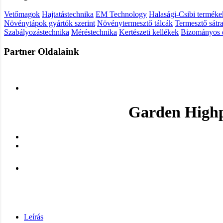
Vetőmagok
Hajtatástechnika
EM Technology
Halasági-Csibi terméke
Növénytápok gyártók szerint
Növénytermesztő tálcák
Termesztő sátr
Szabályozástechnika
Méréstechnika
Kertészeti kellékek
Bizományos é
Partner Oldalaink
Garden Highp
Leírás