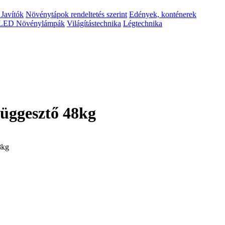
 Javítók
Növénytápok rendeltetés szerint
Edények, konténerek
LED Növénylámpák
Világítástechnika
Légtechnika
üggesztő 48kg
8kg