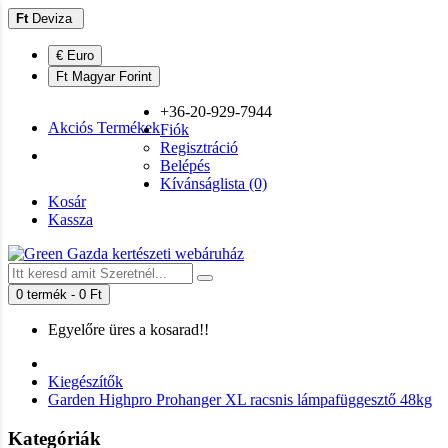
Ft
Deviza
€ Euro
Ft Magyar Forint
+36-20-929-7944
Akciós Termékek
Fiók
Regisztráció
Belépés
Kívánságlista (0)
Kosár
Kassza
0 termék - 0 Ft
Egyelőre üres a kosarad!!
Kiegészítők
Garden Highpro Prohanger XL racsnis lámpafüggesztő 48kg
Kategóriák