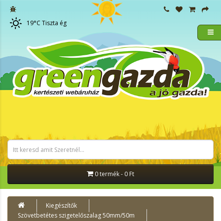
19
°C
Tiszta ég
0 termék - 0 Ft
Kiegészítők
Szövetbetétes szigetelőszalag 50mm/50m