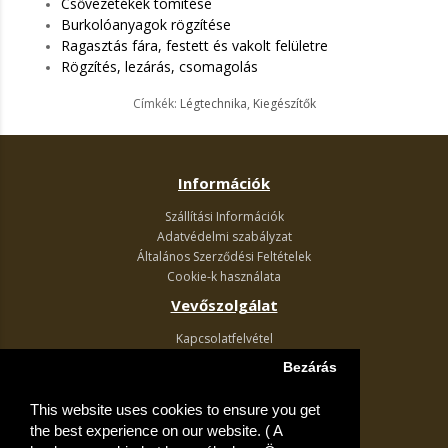
Csővezetékek tömítése
Burkolóanyagok rögzítése
Ragasztás fára, festett és vakolt felületre
Rögzítés, lezárás, csomagolás
Címkék:
Légtechnika
,
Kiegészítők
Információk
Szállítási Információk
Adatvédelmi szabályzat
Általános Szerződési Feltételek
Cookie-k használata
Vevőszolgálat
Kapcsolatfelvétel
Termék visszaküldés
Bezárás
Egyéb információk
This website uses cookies to ensure you get
Akciós ajánlatok
the best experience on our website. ( A