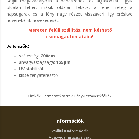
Segíti megakadályozni a penészedést és algásodást. Egyik
oldalán fehér, másik oldalán fekete, a fehér réteg a
napsugarak és a fény nagy részét visszaveri, így erősítve
növénykéink növekedését.
Méreten felüli szállítás, nem kérhető
csomagautomatába!
Jellemzők:
szélesség:
200cm
anyagvastagsága:
125μm
UV stabilizált
kissé fényáteresztő
Címkék:
Termesztő sátrak
,
Fényvisszaverő fóliák
Információk
Szállítási Információk
Adatvédelmi szabályzat