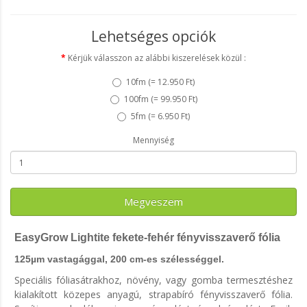
Lehetséges opciók
Kérjük válasszon az alábbi kiszerelések közül :
10fm (
= 12.950 Ft
)
100fm (
= 99.950 Ft
)
5fm (
= 6.950 Ft
)
Mennyiség
Megveszem
EasyGrow Lightite fekete-fehér fényvisszaverő fólia
125µm vastagággal, 200 cm-es szélességgel.
Speciális fóliasátrakhoz, növény, vagy gomba termesztéshez
kialakított közepes anyagú, strapabíró fényvisszaverő fólia.