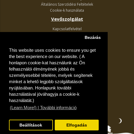
Általános Szerződési Feltételek
Cookie-k használata
Vevőszolgálat
Kapcsolatfelvétel
Termék visszaküldés
Bezárás
Egyéb információk
This website uses cookies to ensure you get
Akciós ajánlatok
the best experience on our website. ( A
Fiók
honlapon cookie-kat használunk az Ön
felhasználói élményének jobbá és
Kívánságlista
személyesebbé tételére, melyek segítenek
minket a lehető legjobb szolgáltatások
nyújtásában. Honlapunk további
használatával jóváhagyja a cookie-k
használatát.)
(Learn More!) | További információ
Beállítások
Elfogadás