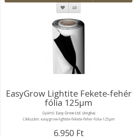
EasyGrow Lightite Fekete-fehér
fólia 125µm
Gyártó:
Easy Grow Ltd. (Anglia)
Cikkszám: easygrow-lightite-fekete-feher-folia-125µm
6.950 Ft