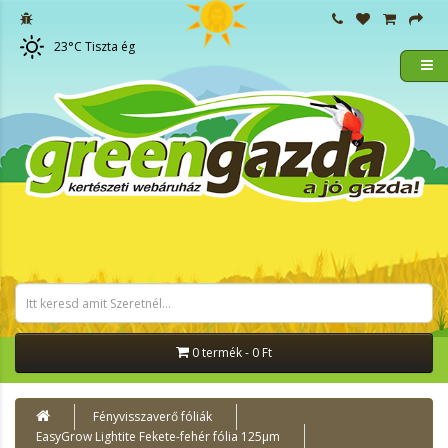
23
°C
Tiszta ég
0 termék - 0 Ft
Fényvisszaverő fóliák
EasyGrow Lightite Fekete-fehér fólia 125µm