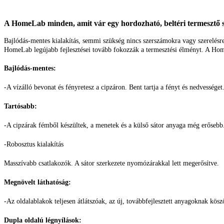
A HomeLab minden, amit vár egy hordozható, beltéri termesztő s
Bajlódás-mentes kialakítás, semmi szükség nincs szerszámokra vagy szerelésre.
HomeLab legújabb fejlesztései tovább fokozzák a termesztési élményt. A Hom
Bajlódás-mentes:
-A vízálló bevonat és fényretesz a cipzáron. Bent tartja a fényt és nedvességet
Tartósabb:
-A cipzárak fémből készültek, a menetek és a külső sátor anyaga még erősebb
-Robosztus kialakítás
Masszívabb csatlakozók. A sátor szerkezete nyomózárakkal lett megerősítve.
Megnövelt láthatóság:
-Az oldalablakok teljesen átlátszóak, az új, továbbfejlesztett anyagoknak kös
Dupla oldalú légnyílások: