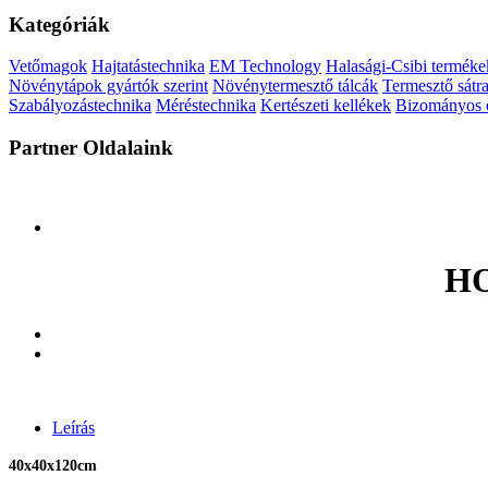
Kategóriák
Vetőmagok
Hajtatástechnika
EM Technology
Halasági-Csibi terméke
Növénytápok gyártók szerint
Növénytermesztő tálcák
Termesztő sátr
Szabályozástechnika
Méréstechnika
Kertészeti kellékek
Bizományos é
Partner Oldalaink
HO
Leírás
40x40x120cm