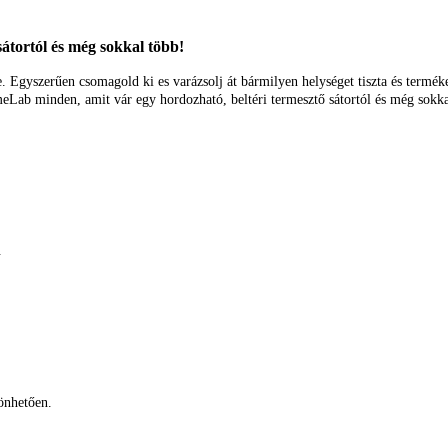
átortól és még sokkal több!
 Egyszerűen csomagold ki es varázsolj át bármilyen helységet tiszta és terméke
eLab minden, amit vár egy hordozható, beltéri termesztő sátortól és még sokka
.
.
zönhetően.