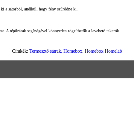
 ki a sátorból, anélkül, hogy fény szűrődne ki.
kat. A tépőzárak segítségével könnyeden rögzíthetők a levehető takarók.
Címkék:
Termesztő sátrak
,
Homebox
,
Homebox Homelab