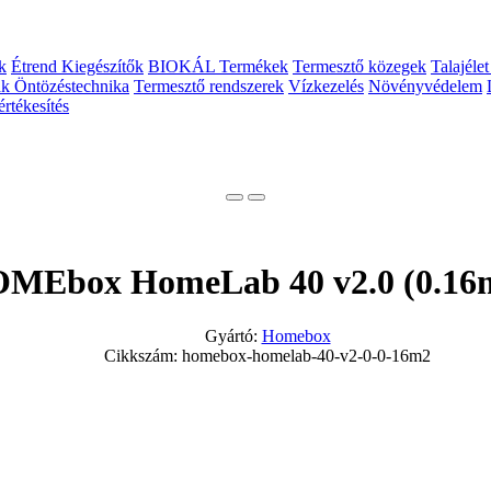
k
Étrend Kiegészítők
BIOKÁL Termékek
Termesztő közegek
Talajélet
ak
Öntözéstechnika
Termesztő rendszerek
Vízkezelés
Növényvédelem
rtékesítés
MEbox HomeLab 40 v2.0 (0.16
Gyártó:
Homebox
Cikkszám: homebox-homelab-40-v2-0-0-16m2