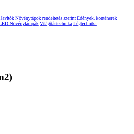
 Javítók
Növénytápok rendeltetés szerint
Edények, konténerek
LED Növénylámpák
Világítástechnika
Légtechnika
m2)