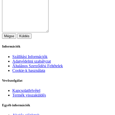
Mégse
Küldés
Információk
Szállítási Információk
Adatvédelmi szabályzat
Általános Szerződési Feltételek
Cookie-k használata
Vevőszolgálat
Kapcsolatfelvétel
Termék visszaküldés
Egyéb információk