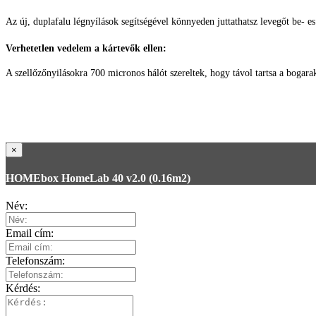
Az új, duplafalu légnyílások segítségével könnyeden juttathatsz levegőt be- es
Verhetetlen vedelem a kártevők ellen:
A szellőzőnyilásokra 700 micronos hálót szereltek, hogy távol tartsa a bogara
×
HOMEbox HomeLab 40 v2.0 (0.16m2)
Név:
Email cím:
Telefonszám:
Kérdés: