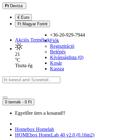
Ft
Deviza
€ Euro
Ft Magyar Forint
+36-20-929-7944
Akciós Termékek
Fiók
Regisztráció
Belépés
21
Kívánságlista (0)
°C
Kosár
Tiszta ég
Kassza
0 termék - 0 Ft
Egyelőre üres a kosarad!!
Homebox Homelab
HOMEbox HomeLab 40 v2.0 (0.16m2)