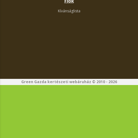
Fiók
Kívánságlista
Green Gazda kertészeti webáruház © 2010 - 2026