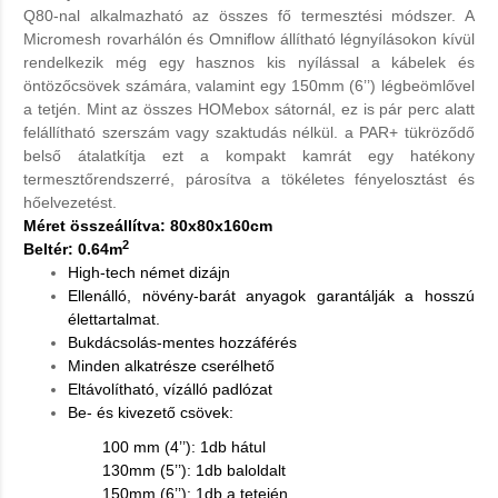
Q80-nal alkalmazható az összes fő termesztési módszer. A
Micromesh rovarhálón és Omniflow állítható légnyílásokon kívül
rendelkezik még egy hasznos kis nyílással a kábelek és
öntözőcsövek számára, valamint egy 150mm (6’’) légbeömlővel
a tetjén. Mint az összes HOMebox sátornál, ez is pár perc alatt
felállítható szerszám vagy szaktudás nélkül. a PAR+ tükröződő
belső átalatkítja ezt a kompakt kamrát egy hatékony
termesztőrendszerré, párosítva a tökéletes fényelosztást és
hőelvezetést.
Méret összeállítva: 80x80x160cm
2
Beltér: 0.64m
High-tech német dizájn
Ellenálló, növény-barát anyagok garantálják a hosszú
élettartalmat.
Bukdácsolás-mentes hozzáférés
Minden alkatrésze cserélhető
Eltávolítható, vízálló padlózat
Be- és kivezető csövek:
100 mm (4’’): 1db hátul
130mm (5’’): 1db baloldalt
150mm (6’’): 1db a tetején