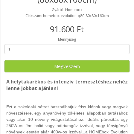
Gyártó:
Homebox
Cikkszám: homebox-evolution-q80-80x80x160cm
91.600 Ft
Mennyiség
Megveszem
A helytakarékos és intenzív termesztéshez nehéz
lenne jobbat ajánlani
Ezt a sokoldalú sátrat használhatjuk friss klónok vagy magvak
növesztésére, egy anyanövény tökéletes állapotban tartásához
vagy akár 10 növény virágoztatásához. Ideális párosítás egy
250W-os fém halid vagy nátriumgőz izzóval, nagy fényigényű
növények esetén akár 400w-os izzóval...a HOMEbox Evolution