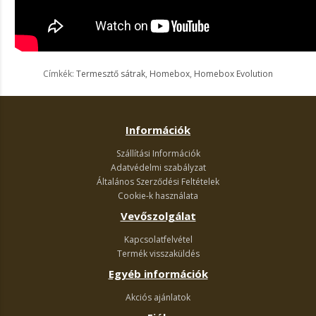
Címkék:
Termesztő sátrak
,
Homebox
,
Homebox Evolution
Információk
Szállítási Információk
Adatvédelmi szabályzat
Általános Szerződési Feltételek
Cookie-k használata
Vevőszolgálat
Kapcsolatfelvétel
Termék visszaküldés
Egyéb információk
Akciós ajánlatok