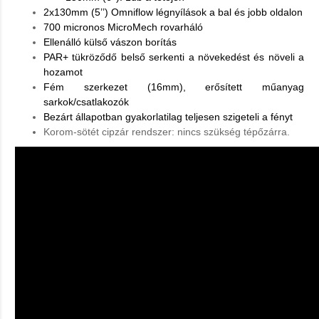
2x130mm (5’’) Omniflow légnyílások a bal és jobb oldalon
700 micronos MicroMech rovarháló
Ellenálló külső vászon borítás
PAR+ tükröződő belső serkenti a növekedést és növeli a
hozamot
Fém szerkezet (16mm), erősített műanyag
sarkok/csatlakozók
Bezárt állapotban gyakorlatilag teljesen szigeteli a fényt
Korom-sötét cipzár rendszer: nincs szükség tépőzárra.