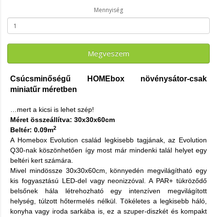
Mennyiség
Megveszem
Csúcsminőségű HOMEbox növénysátor-csak
miniatűr méretben
…mert a kicsi is lehet szép!
Méret összeállítva: 30x30x60cm
2
Beltér: 0.09m
A Homebox Evolution család legkisebb tagjának, az Evolution
Q30-nak köszönhetően így most már mindenki talál helyet egy
beltéri kert számára.
Mivel mindössze 30x30x60cm, könnyedén megvilágítható egy
kis fogyasztású LED-del vagy neonizzóval. A PAR+ tükröződő
belsőnek hála létrehozható egy intenzíven megvilágított
helység, túlzott hőtermelés nélkül. Tökéletes a legkisebb háló,
konyha vagy iroda sarkába is, ez a szuper-diszkét és kompakt