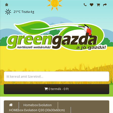
21
°C
Tiszta ég
0 termék - 0 Ft
Homebox Evolution
HOMEbox Evolution Q30 (30x30x60cm)