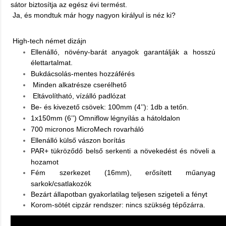
sátor biztosítja az egész évi termést.
Ja, és mondtuk már hogy nagyon királyul is néz ki?
High-tech német dizájn
Ellenálló, növény-barát anyagok garantálják a hosszú
élettartalmat.
Bukdácsolás-mentes hozzáférés
Minden alkatrésze cserélhető
Eltávolítható, vízálló padlózat
Be- és kivezető csövek: 100mm (4’’): 1db a tetőn.
1x150mm (6’’) Omniflow légnyílás a hátoldalon
700 micronos MicroMech rovarháló
Ellenálló külső vászon borítás
PAR+ tükröződő belső serkenti a növekedést és növeli a
hozamot
Fém szerkezet (16mm), erősített műanyag
sarkok/csatlakozók
Bezárt állapotban gyakorlatilag teljesen szigeteli a fényt
Korom-sötét cipzár rendszer: nincs szükség tépőzárra.