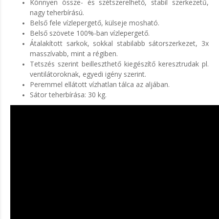
Könnyen össze- és szétszerelhető, stabil szerkezetű,
nagy teherbírású.
Belső fele vízlepergető, külseje mosható.
Belső szövete 100%-ban vízlepergető.
Átalakított sarkok, sokkal stabilabb sátorszerkezet, 3x
masszívabb, mint a régiben.
Tetszés szerint beilleszthető kiegészítő keresztrudak pl.
ventilátoroknak, egyedi igény szerint.
Peremmel ellátott vízhatlan tálca az aljában.
Sátor teherbírása: 30 kg.