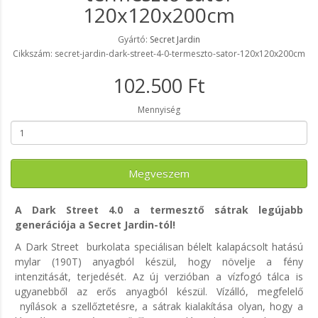
120x120x200cm
Gyártó:
Secret Jardin
Cikkszám: secret-jardin-dark-street-4-0-termeszto-sator-120x120x200cm
102.500 Ft
Mennyiség
Megveszem
A Dark Street 4.0 a termesztő sátrak legújabb
generációja a Secret Jardin-tól!
A Dark Street burkolata speciálisan bélelt kalapácsolt hatású
mylar (190T) anyagból készül, hogy növelje a fény
intenzitását, terjedését. Az új verzióban a vízfogó tálca is
ugyanebből az erős anyagból készül. Vízálló, megfelelő
nyílások a szellőztetésre, a sátrak kialakítása olyan, hogy a