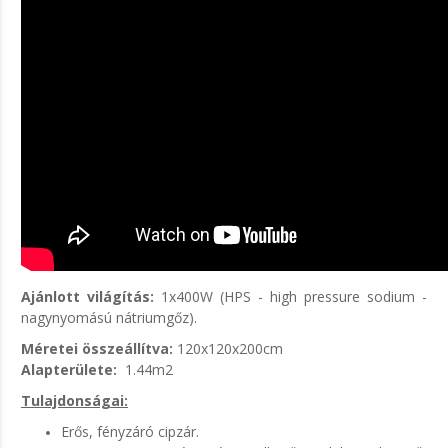
Ajánlott világítás:
1x400W (HPS - high pressure sodium -
nagynyomású nátriumgőz).
Méretei összeállítva:
120x120x200cm
Alapterülete:
1.44m2
Tulajdonságai:
Erős, fényzáró cipzár.