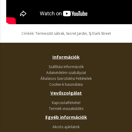
Címkék:
Termesztő sátrak
,
Secret Jardin
,
SJ Dark Street
Információk
Szállítási Információk
Adatvédelmi szabályzat
Általános Szerződési Feltételek
Cookie-k használata
Vevőszolgálat
Kapcsolatfelvétel
Termék visszaküldés
Egyéb információk
Akciós ajánlatok