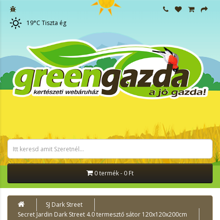
19
°C
Tiszta ég
0 termék - 0 Ft
SJ Dark Street
Secret Jardin Dark Street 4.0 termesztő sátor 120x120x200cm