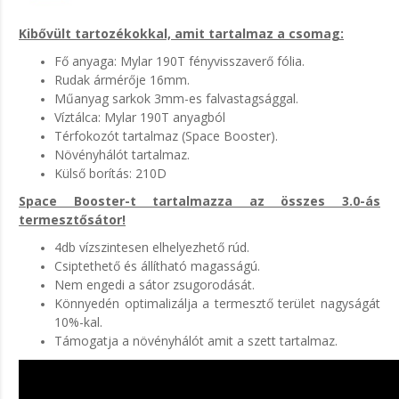
Kibővült tartozékokkal, amit tartalmaz a csomag:
Fő anyaga: Mylar 190T fényvisszaverő fólia.
Rudak ármérője 16mm.
Műanyag sarkok 3mm-es falvastagsággal.
Víztálca: Mylar 190T anyagból
Térfokozót tartalmaz (Space Booster).
Növényhálót tartalmaz.
Külső borítás: 210D
Space Booster-t tartalmazza az összes 3.0-ás
termesztősátor!
4db vízszintesen elhelyezhető rúd.
Csiptethető és állítható magasságú.
Nem engedi a sátor zsugorodását.
Könnyedén optimalizálja a termesztő terület nagyságát
10%-kal.
Támogatja a növényhálót amit a szett tartalmaz.