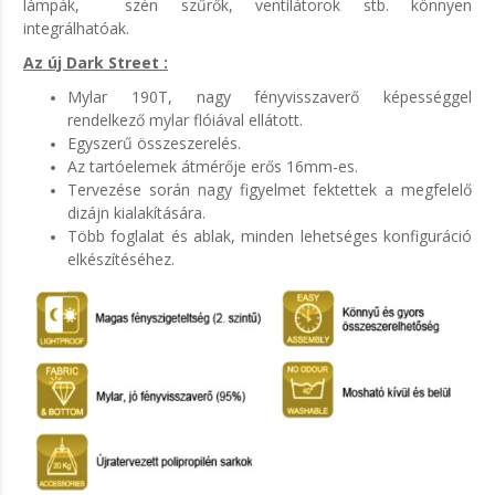
lámpák, szén szűrők, ventilátorok stb. könnyen
integrálhatóak.
Az új Dark Street :
Mylar 190T, nagy fényvisszaverő képességgel
rendelkező mylar flóiával ellátott.
Egyszerű összeszerelés.
Az tartóelemek átmérője erős 16mm-es.
Tervezése során nagy figyelmet fektettek a megfelelő
dizájn kialakítására.
Több foglalat és ablak, minden lehetséges konfiguráció
elkészítéséhez.