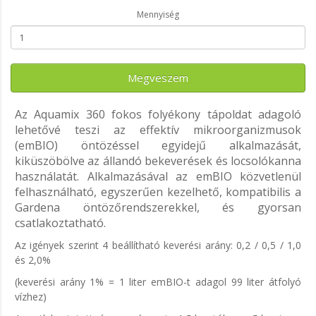
Mennyiség
Megveszem
Az Aquamix 360 fokos folyékony tápoldat adagoló
lehetővé teszi az effektív mikroorganizmusok
(emBIO) öntözéssel egyidejű alkalmazását,
kiküszöbölve az állandó bekeverések és locsolókanna
használatát. Alkalmazásával az emBIO közvetlenül
felhasználható, egyszerűen kezelhető, kompatibilis a
Gardena öntözőrendszerekkel, és gyorsan
csatlakoztatható.
Az igények szerint 4 beállítható keverési arány: 0,2 / 0,5 / 1,0
és 2,0%
(keverési arány 1% = 1 liter emBIO-t adagol 99 liter átfolyó
vízhez)