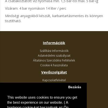
A csatlakoztatott víz nyomása min. 1,5 bar-tól max. 5 bar-ig
Vízáram: 4 bar nyomáson 14 liter / perc
Minőségi anyagokból készült, karbantartásmentes és könnyen
tisztítható.
Információk
Szállítási Információk
Adatvédelmi szabályzat
Általános Szerződési Feltételek
Cookie-k használata
Vevőszolgálat
Kapcsolatfelvétel
Termék visszaküldés
Bezárás
Egyéb információk
This website uses cookies to ensure you get
Akciós ajánlatok
the best experience on our website. ( A
Fiók
honlapon cookie-kat használunk az Ön