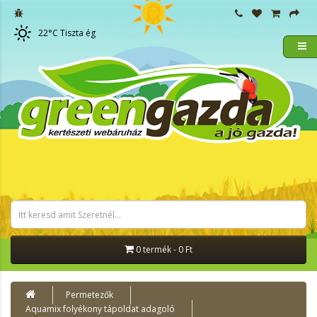
22
°C
Tiszta ég
0 termék - 0 Ft
Permetezők
Aquamix folyékony tápoldat adagoló