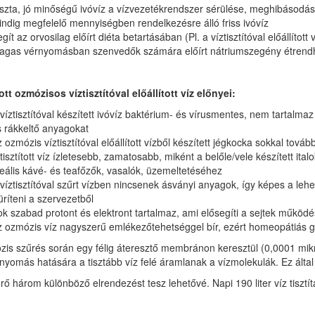
szta, jó minőségű ivóvíz a vízvezetékrendszer sérülése, meghibásodá
ndig megfelelő mennyiségben rendelkezésre álló friss ivóvíz
gít az orvosilag előírt diéta betartásában (Pl. a víztisztítóval előállítot
agas vérnyomásban szenvedők számára előírt nátriumszegény étrend
ott ozmózisos víztisztítóval előállított víz előnyei:
víztisztítóval készített ivóvíz baktérium- és vírusmentes, nem tartalm
 rákkeltő anyagokat
 ozmózis víztisztítóval előállított vízből készített jégkocka sokkal tovább
tisztított víz ízletesebb, zamatosabb, miként a belőle/vele készített italo
eális kávé- és teafőzők, vasalók, üzemeltetéséhez
víztisztítóval szűrt vízben nincsenek ásványi anyagok, így képes a le
üríteni a szervezetből
k szabad protont és elektront tartalmaz, ami elősegíti a sejtek működ
z ozmózis víz nagyszerű emlékezőtehetséggel bír, ezért homeopátiás
is szűrés során egy félig áteresztő membránon keresztül (0,0001 mikr
yomás hatására a tisztább víz felé áramlanak a vízmolekulák. Ez által 
rő három különböző elrendezést tesz lehetővé. Napi 190 liter víz tisztítá