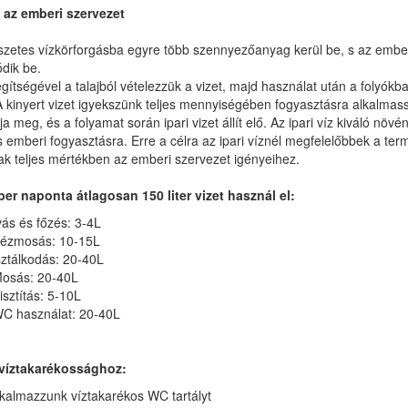
s az emberi szervezet
zetes vízkörforgásba egyre több szennyezőanyag kerül be, s az ember
dik be.
gítségével a talajból vételezzük a vizet, majd használat után a folyókb
A kinyert vizet igyekszünk teljes mennyiségében fogyasztásra alkalmassá
tja meg, és a folyamat során ipari vizet állít elő. Az ipari víz kiváló n
 emberi fogyasztásra. Erre a célra az ipari víznél megfelelőbbek a t
k teljes mértékben az emberi szervezet igényeihez.
er naponta átlagosan 150 liter vizet használ el:
ás és főzés: 3-4L
ézmosás: 10-15L
ztálkodás: 20-40L
osás: 20-40L
sztítás: 5-10L
C használat: 20-40L
víztakarékossághoz:
kalmazzunk víztakarékos WC tartályt