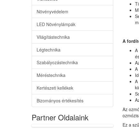
Ti
Mi
Növényvédelem
Se
m
LED Növénylámpák
Világítástechnika
A fordít
Légtechnika
A 
és
Szabályozástechnika
Az
A 
Méréstechnika
Id
A 
ki
Kertészeti kellékek
So
A
Bizományos értékesítés
Az ozmóz
Partner Oldalaink
ozmózisn
Ez a szű