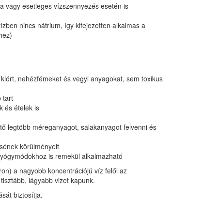
sa vagy esetleges vízszennyezés esetén is
t vízben nincs nátrium, így kifejezetten alkalmas a
hez)
az klórt, nehézfémeket és vegyi anyagokat, sem toxikus
 tart
k és ételek is
hető legtöbb méreganyagot, salakanyagot felvenni és
ésének körülményeit
 gyógymódokhoz is remekül alkalmazható
on) a nagyobb koncentrációjú víz felől az
tisztább, lágyabb vizet kapunk.
sát biztosítja.