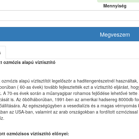
Mennyiség
Megveszem
s
t ozmózis alapú víztisztító
t ozmózis alapú víztisztítót legelőször a haditengerészetnél használtak, 
orúban ( 60-as évek) tovább fejlesztették ezt a víztisztító eljárást, hog
k. A 70-es évek során a műanyagipar rohamos fejlődése lehetővé tette a 
ását is. Az öbölháborúban, 1991-ben az amerikai hadsereg 8000db ford
lőállítására. Az egészségügyben a vesedialízis és a magas vérnyomás k
ban az USA-ban, valamint az arab országokban a fordított ozmózissal k
íz.
ott ozmózisos víztisztító előnyei: