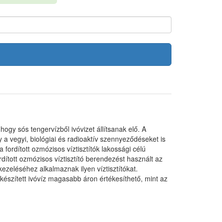
hogy sós tengervízből ivóvizet állítsanak elő. A
y a vegyi, biológiai és radioaktív szennyeződéseket is
fordított ozmózisos víztisztítók lakossági célú
ított ozmózisos víztisztító berendezést használt az
ezeléséhez alkalmaznak ilyen víztisztítókat.
észített ivóvíz magasabb áron értékesíthető, mint az