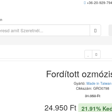
+36-20-929-79
in
Fordított ozmózi
Gyártó:
Made in Taiwan
Cikkszám: GRO0798
31.950 Ft
24.950 Ft
21.91% Ke