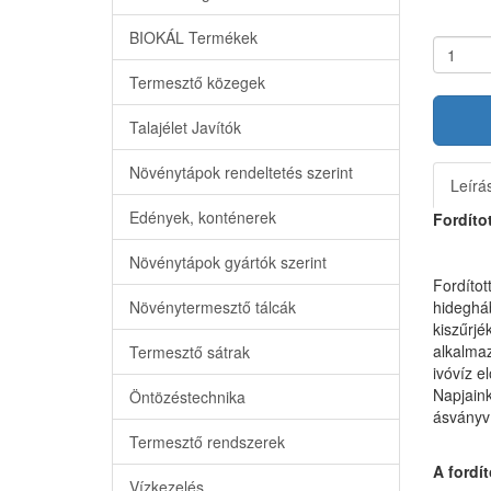
BIOKÁL Termékek
Termesztő közegek
Talajélet Javítók
Növénytápok rendeltetés szerint
Leírá
Edények, konténerek
Fordítot
Növénytápok gyártók szerint
Fordítot
Növénytermesztő tálcák
hidegháb
kiszűrjé
alkalmaz
Termesztő sátrak
ivóvíz e
Napjaink
Öntözéstechnika
ásványv
Termesztő rendszerek
A fordít
Vízkezelés