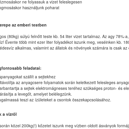
zmosáskor ne folyassuk a vizet feleslegesen
ogmosáskor használjunk poharat
zerepe az emberi testben
gos (80kg) súlyú felnőtt teste kb. 54 liter vizet tartalmaz. Az agy 78%
z! Évente több mint ezer liter folyadékot iszunk meg, veséinken kb. 180
édesvíz alkalmas, valamint az állatok és növények számára is csak az 
egfontosabb feladatai:
panyagokat szállít a sejtekhez
távolítja az anyagcsere folyamatok során keletkezett felesleges anyag
rbantartja a sejtek elektromágneses teréhez szükséges proton- és elek
rásítja a levegőt, amelyet belélegzünk.
ugalmassá teszi az ízületeket a csontok összekapcsolásához.
 a vízről
során közel 200kg(!) kőzetet iszunk meg vízben oldott ásványok formá