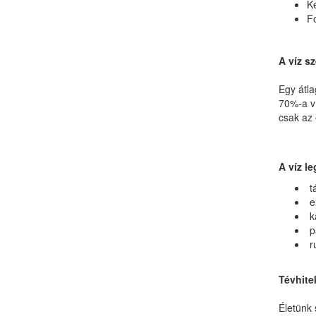
Ké
F
A víz s
Egy átla
70%-a ví
csak az 
A víz l
tá
el
ka
pá
r
Tévhitek
Életünk 