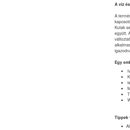
A víz é
A termés
kapcsoló
Kutak se
együtt. 
változta
alkalmas
igazodna
Egy emb
Iv
K
is
M
Ti
W
Tippek 
Al