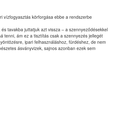
i vízfogyasztás körforgása ebbe a rendszerbe
a és tavakba juttatjuk azt vissza – a szennyeződésekkel
 tenni, ám ez a tisztítás csak a szennyezés jellegét
övényöntözésre, ipari felhasználáshoz, fürdéshez, de nem
ermészetes ásványvizek, sajnos azonban ezek sem