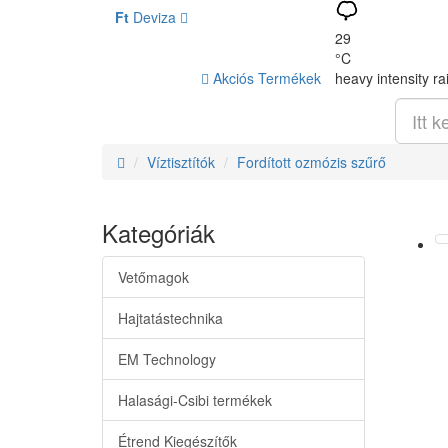
Ft
Deviza
29
°C
Akciós Termékek
heavy intensity ra
Víztisztítók
Fordított ozmózis szűrő
Kategóriák
Vetőmagok
Hajtatástechnika
EM Technology
Halasági-Csibi termékek
Étrend Kiegészítők