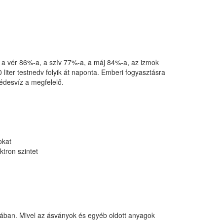
-a, a vér 86%-a, a szív 77%-a, a máj 84%-a, az izmok
 liter testnedv folyik át naponta. Emberi fogyasztásra
édesvíz a megfelelő.
okat
tron szintet
jában. Mivel az ásványok és egyéb oldott anyagok