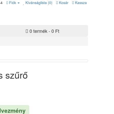
44
Fiók
Kívánságlista (0)
Kosár
Kassza
0 termék - 0 Ft
s szűrő
dvezmény