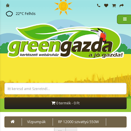
22
°C
Felhős
0 termék - 0 Ft
Vízpumpák
RP 12000 szivattyú 550W