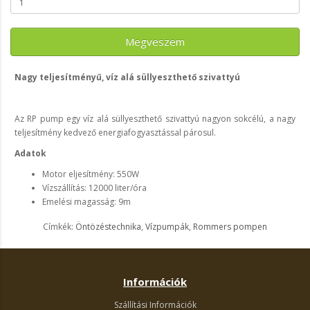
Megveszem
Nagy teljesítményű, víz alá süllyeszthető szivattyú
Az RP pump egy víz alá süllyeszthető szivattyú nagyon sokcélú, a nagy
teljesítmény kedvező energiafogyasztással párosul.
Adatok
Motor eljesítmény: 550W
Vízszállítás: 12000 liter/óra
Emelési magasság: 9m
Címkék:
Öntözéstechnika
,
Vízpumpák
,
Rommers pompen
Információk
Szállítási Információk