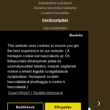
Adatvédelmi szabályzat
Általános Szerződési Feltételek
Cookie-k használata
Vevőszolgálat
Kapcsolatfelvétel
Termék visszaküldés
Bezárás
Egyéb információk
This website uses cookies to ensure you get
Akciós ajánlatok
the best experience on our website. ( A
Fiók
honlapon cookie-kat használunk az Ön
felhasználói élményének jobbá és
Kívánságlista
személyesebbé tételére, melyek segítenek
minket a lehető legjobb szolgáltatások
nyújtásában. Honlapunk további
használatával jóváhagyja a cookie-k
használatát.)
(Learn More!) | További információ
Beállítások
Elfogadás