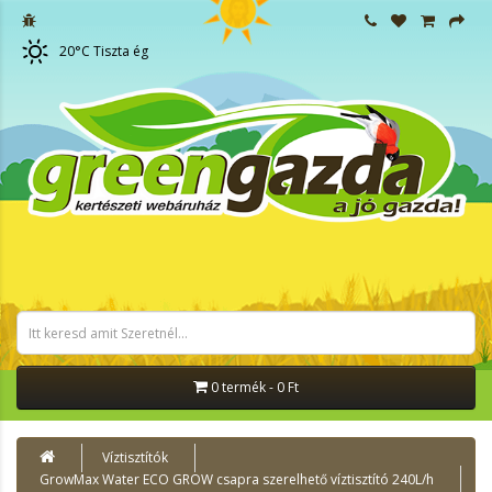
20
°C
Tiszta ég
0 termék - 0 Ft
Víztisztítók
GrowMax Water ECO GROW csapra szerelhető víztisztító 240L/h