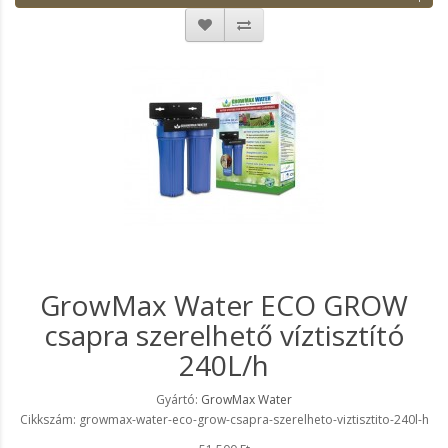
GrowMax Water ECO GROW
csapra szerelhető víztisztító
240L/h
Gyártó:
GrowMax Water
Cikkszám: growmax-water-eco-grow-csapra-szerelheto-viztisztito-240l-h