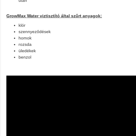
után
GrowMax Water viztisztító által szűrt anyagok:
klór
szennyeződések
homok
rozsda
üledékek
benzol