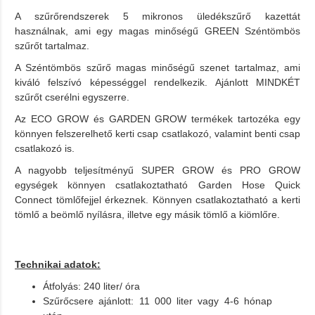
A szűrőrendszerek 5 mikronos üledékszűrő kazettát
használnak, ami egy magas minőségű GREEN Széntömbös
szűrőt tartalmaz.
A Széntömbös szűrő magas minőségű szenet tartalmaz, ami
kiváló felszívó képességgel rendelkezik. Ajánlott MINDKÉT
szűrőt cserélni egyszerre.
Az ECO GROW és GARDEN GROW termékek tartozéka egy
könnyen felszerelhető kerti csap csatlakozó, valamint benti csap
csatlakozó is.
A nagyobb teljesítményű SUPER GROW és PRO GROW
egységek könnyen csatlakoztatható Garden Hose Quick
Connect tömlőfejjel érkeznek. Könnyen csatlakoztatható a kerti
tömlő a beömlő nyílásra, illetve egy másik tömlő a kiömlőre.
Technikai adatok:
Átfolyás: 240 liter/ óra
Szűrőcsere ajánlott: 11 000 liter vagy 4-6 hónap