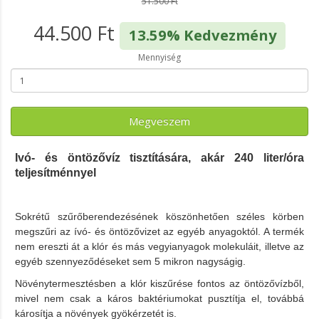
51.500 Ft
44.500 Ft
13.59% Kedvezmény
Mennyiség
Megveszem
Ivó- és öntözővíz tisztítására, akár 240 liter/óra
teljesítménnyel
Sokrétű szűrőberendezésének köszönhetően széles körben
megszűri az ívó- és öntözővizet az egyéb anyagoktól. A termék
nem ereszti át a klór és más vegyianyagok molekuláit, illetve az
egyéb szennyeződéseket sem 5 mikron nagyságig.
Növénytermesztésben a klór kiszűrése fontos az öntözővízből,
mivel nem csak a káros baktériumokat pusztítja el, továbbá
károsítja a növények gyökérzetét is.