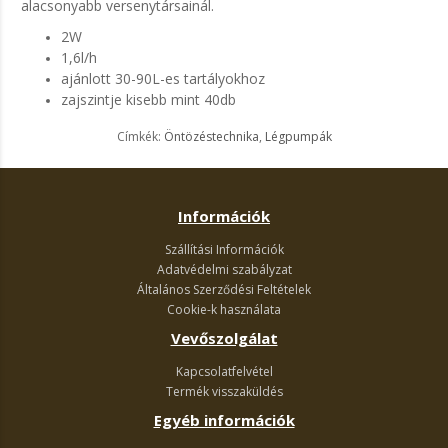
alacsonyabb versenytársainál.
2W
1,6l/h
ajánlott 30-90L-es tartályokhoz
zajszintje kisebb mint 40db
Címkék:
Öntözéstechnika
,
Légpumpák
Információk
Szállítási Információk
Adatvédelmi szabályzat
Általános Szerződési Feltételek
Cookie-k használata
Vevőszolgálat
Kapcsolatfelvétel
Termék visszaküldés
Egyéb információk