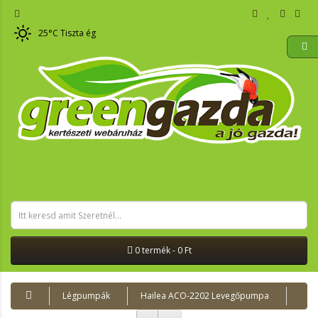
25
°C
Tiszta ég
0 termék - 0 Ft
Légpumpák
Hailea ACO-2202 Levegőpumpa