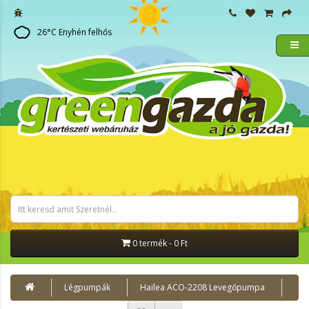
26
°C
Enyhén felhős
0 termék - 0 Ft
Légpumpák
Hailea ACO-2208 Levegőpumpa