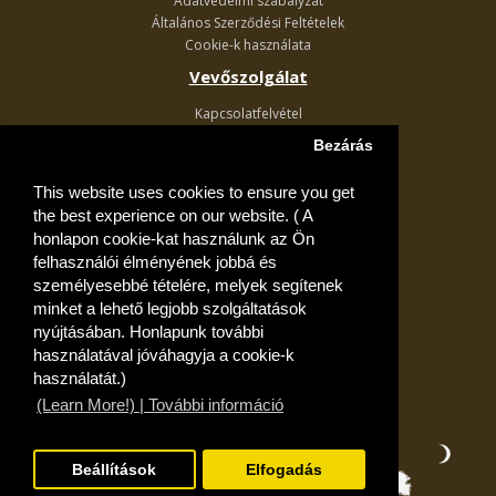
Adatvédelmi szabályzat
Általános Szerződési Feltételek
Cookie-k használata
Vevőszolgálat
Kapcsolatfelvétel
Termék visszaküldés
Bezárás
Egyéb információk
This website uses cookies to ensure you get
Akciós ajánlatok
the best experience on our website. ( A
Fiók
honlapon cookie-kat használunk az Ön
felhasználói élményének jobbá és
Kívánságlista
személyesebbé tételére, melyek segítenek
minket a lehető legjobb szolgáltatások
nyújtásában. Honlapunk további
használatával jóváhagyja a cookie-k
használatát.)
(Learn More!) | További információ
Beállítások
Elfogadás