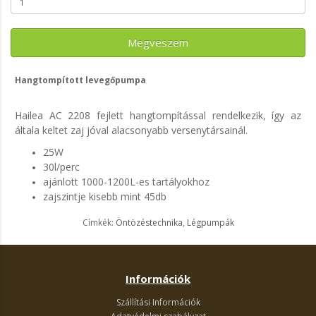
Megveszem
Hangtompított levegőpumpa
Hailea AC 2208 fejlett hangtompítással rendelkezik, így az
általa keltet zaj jóval alacsonyabb versenytársainál.
25W
30l/perc
ajánlott 1000-1200L-es tartályokhoz
zajszintje kisebb mint 45db
Címkék:
Öntözéstechnika
,
Légpumpák
Információk
Szállítási Információk