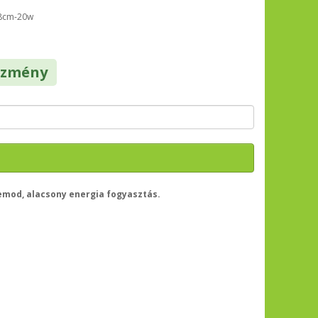
18cm-20w
ezmény
emod, alacsony energia fogyasztás.