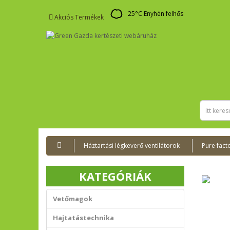
25
°C
Enyhén felhős
Akciós Termékek
Háztartási légkeverő ventilátorok
Pure fact
KATEGÓRIÁK
Vetőmagok
Hajtatástechnika