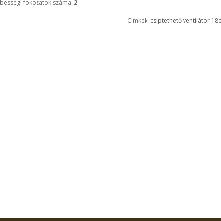
bességi fokozatok száma:
2
Címkék:
csíptethető ventilátor 18