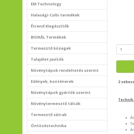
EM Technology
Halasági-Csibi termékek
Étrend Kiegészítők
BIOKÁL Termékek
Termesztő közegek
Talajélet Javítók
Növénytápok rendeltetés szerint
Edények, konténerek
2 sebess
Növénytápok gyártók szerint
Technik
Növénytermesztő tálcák
Termesztő sátrak
Át
Te
Öntözéstechnika
Ár