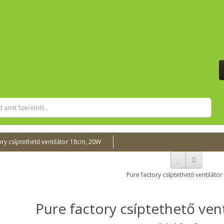
ory csíptethető ventilátor 18cm, 20W
Pure factory csíptethető ven