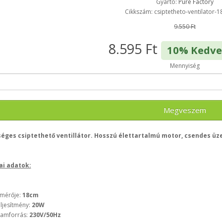
Gyártó:
Pure Factory
Cikkszám: csiptetheto-ventilator-
9.550 Ft
8.595 Ft
10% Kedv
Mennyiség
Megveszem
éges csiptethető ventillátor. Hosszú élettartalmú motor, csendes üz
ai adatok:
mérője:
18cm
ljesítmény:
20W
amforrás:
230V/50Hz