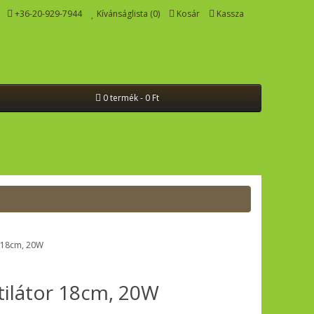
+36-20-929-7944
Kívánságlista (0)
Kosár
Kassza
0 termék - 0 Ft
tilátor 18cm, 20W