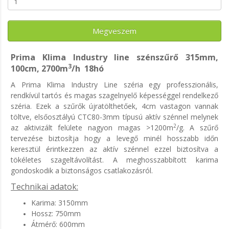
Megveszem
Prima Klima Industry line szénszűrő 315mm,
3
100cm, 2700m
/h 18hó
A Prima Klima Industry Line széria egy professzionális,
rendkívül tartós és magas szagelnyelő képességgel rendelkező
széria. Ezek a szűrők újratölthetőek, 4cm vastagon vannak
töltve, elsőosztályú CTC80-3mm típusú aktív szénnel melynek
2
az aktivizált felülete nagyon magas >1200m
/g. A szűrő
tervezése biztosítja hogy a levegő minél hosszabb időn
keresztül érintkezzen az aktív szénnel ezzel biztosítva a
tökéletes szageltávolítást. A meghosszabbított karima
gondoskodik a biztonságos csatlakozásról.
Technikai adatok:
Karima: 3150mm
Hossz: 750mm
Átmérő: 600mm