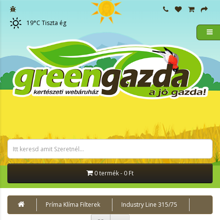
19
°C
Tiszta ég
0 termék - 0 Ft
Príma Klíma Filterek
Industry Line 315/75