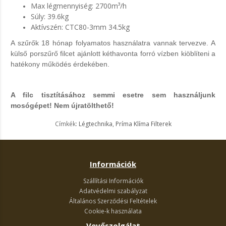
Max légmennyiség: 2700m³/h
Súly: 39.6kg
Aktívszén: CTC80-3mm 34.5kg
A szűrők 18 hónap folyamatos használatra vannak tervezve. A
külső porszűrő filcet ajánlott kéthavonta forró vízben kiöblíteni a
hatékony működés érdekében.
A filc tisztításához semmi esetre sem használjunk
mosógépet! Nem újratölthető!
Címkék:
Légtechnika
,
Príma Klíma Filterek
Információk
Szállítási Információk
Adatvédelmi szabályzat
Általános Szerződési Feltételek
Cookie-k használata
Vevőszolgálat