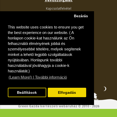
Kapcsolatfelvétel
Termék visszaküldés
Bezárás
Egyéb információk
This website uses cookies to ensure you get
Akciós ajánlatok
the best experience on our website. ( A
Fiók
honlapon cookie-kat használunk az Ön
felhasználói élményének jobbá és
Kívánságlista
személyesebbé tételére, melyek segítenek
minket a lehető legjobb szolgáltatások
nyújtásában. Honlapunk további
használatával jóváhagyja a cookie-k
használatát.)
(Learn More!) | További információ
Beállítások
Elfogadás
Green Gazda kertészeti webáruház © 2010 - 2026