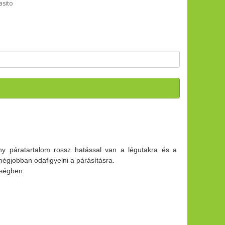
asito
!
ony páratartalom rossz hatással van a légutakra és a
mégjobban odafigyelni a párásításra.
iségben.