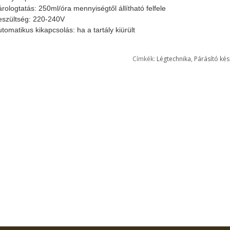
rologtatás: 250ml/óra mennyiségtől állítható felfele
eszültség: 220-240V
tomatikus kikapcsolás: ha a tartály kiürült
Címkék:
Légtechnika
,
Párásító kés