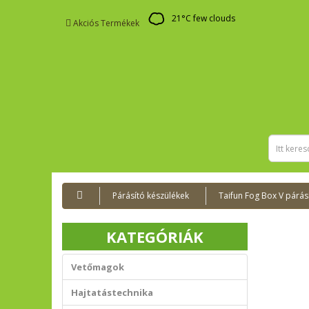
21
°C
few clouds
Akciós Termékek
Párásító készülékek
Taifun Fog Box V párás
KATEGÓRIÁK
Vetőmagok
Hajtatástechnika